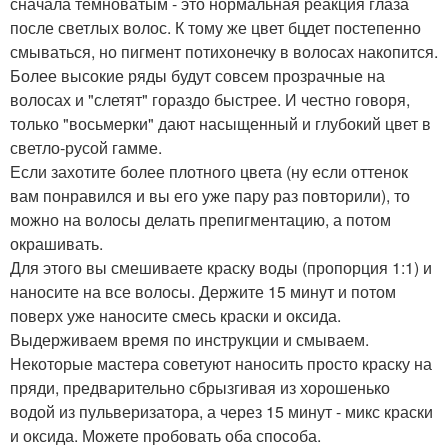
сначала темноватым - это нормальная реакция глаза
после светлых волос. К тому же цвет бцдет постепенно
смываться, но пигмент потихонечку в волосах накопится.
Более высокие ряды будут совсем прозрачные на
волосах и "слетят" гораздо быстрее. И честно говоря,
только "восьмерки" дают насыщенный и глубокий цвет в
светло-русой гамме.
Если захотите более плотного цвета (ну если оттенок
вам понравился и вы его уже пару раз повторили), то
можно на волосы делать препигментацию, а потом
окрашивать.
Для этого вы смешиваете краску воды (пропорция 1:1) и
наносите на все волосы. Держите 15 минут и потом
поверх уже наносите смесь краски и оксида.
Выдерживаем время по инструкции и смываем.
Некоторые мастера советуют наносить просто краску на
пряди, предварительно сбрызгивая из хорошенько
водой из пульверизатора, а через 15 минут - микс краски
и оксида. Можете пробовать оба способа.