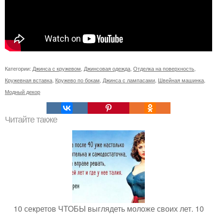
Категории:
Джинса с кружевом
,
Джинсовая одежда
,
Отделка на поверхность
,
Кружевная вставка
,
Кружево по бокам
,
Джинса с лампасами
,
Швейная машинка
,
Модный декор
Читайте также
10 секретов ЧТОБЫ выглядеть моложе своих лет. 10