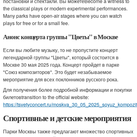
постановки и спектакли. Вы можетеBecome a witness to
the classical plays or modern experimental performances.
Many parks have open-air stages where you can watch
plays for free or for a small fee.
Анонс концерта группы "Цветы" в Москве
Если вы любите музыку, то не пропустите концерт
легендарной группы "Цветы", который состоится в
Москве 30 мая 2025 года. Концерт пройдет в парке
"Союз композиторов". Это будет незабываемое
мероприятие для всех поклонников русского рока.
Для получения более подробной информации и покупки
билетовtransition to the official website:
https://tsvetyconcert.ru/moskva_30_05_2025_soyuz_kompozit
Спортивные и детские мероприятия
Парки Москвы также предлагают множество спортивных