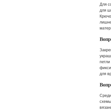
Для с
для ш
Крючо
лишне
матер
Вопр
Закре
украш
петли
фикси
для в
Вопр
Среди
схемы
вязан