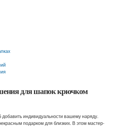
апках
ний
ния
ашения для шапок крючком
б добавить индивидуальности вашему наряду.
прекрасным подарком для близких. В этом мастер-