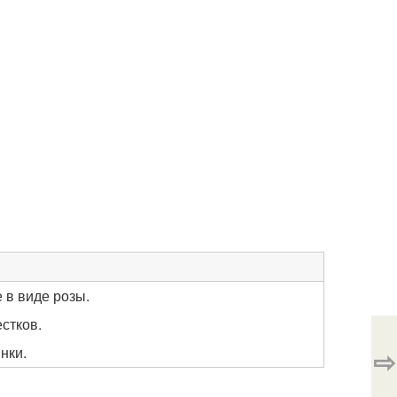
 в виде розы.
стков.
нки.
⇨