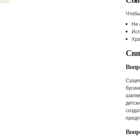
Чтобы
Не 
Исп
Хра
Свя
Вопр
Сущес
бусин
шапке
детск
созда
предп
Вопр