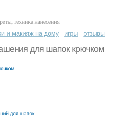
реты, техника нанесения
ки и макияж на дому
игры
отзывы
рашения для шапок крючком
рючком
ений для шапок