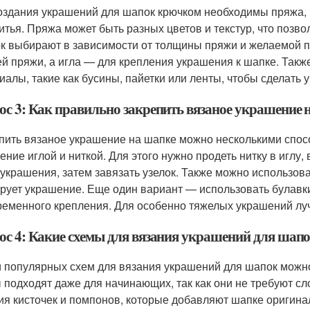
оздания украшений для шапок крючком необходимы пряжа, 
итья. Пряжа может быть разных цветов и текстур, что позв
к выбирают в зависимости от толщины пряжи и желаемой п
й пряжи, а игла — для крепления украшения к шапке. Так
иалы, такие как бусины, пайетки или ленты, чтобы сделать
ос 3: Как правильно закрепить вязаное украшение 
пить вязаное украшение на шапке можно несколькими спо
ение иглой и ниткой. Для этого нужно продеть нитку в иглу, 
 украшения, затем завязать узелок. Также можно использова
рует украшение. Еще один вариант — использовать булавки
ременного крепления. Для особенно тяжелых украшений лу
ос 4: Какие схемы для вязания украшений для шап
 популярных схем для вязания украшений для шапок можно
 подходят даже для начинающих, так как они не требуют с
ия кисточек и помпонов, которые добавляют шапке оригина