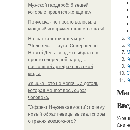
Мужской гардероб: 6 вещей,
которые нравятся женщинам
Прическа - не просто волосы, а
мощный инструмент вашего стиля!
К
На шанхайской премьере
К
"Человека - Паука: Совершенно
М
Новый День" зендея выбрала не
К
просто очередной наряд, а
К
настоящий артефакт высокой
С
моды.
К
Улыбка - это не мелочь, а деталь,
Мас
которая меняет весь образ
человека.
Вве
"Эффект Неузнаваемости": почему
новый образ певицы вызвал споры
Украш
о гранях возможного?
Они н