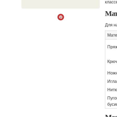
класс
Мат
Для н
Мате
Пря
Крюч
Нож
Игла
Нитк
Пуго
буси
Мас