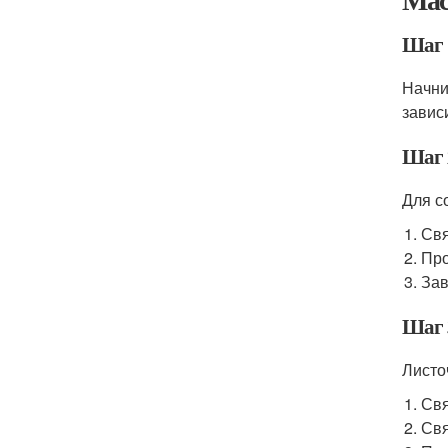
Шаг 
Начни
завис
Шаг 
Для с
Свя
Про
Зав
Шаг 
Листо
Свя
Свя