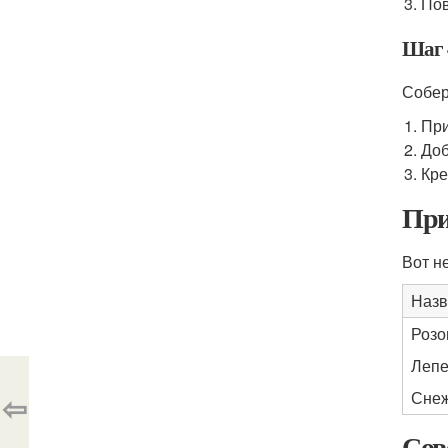
Пов
Шаг 
Собер
При
Доб
Кре
При
Вот н
Назв
Розо
Лепе
⇦
Сне
Сов