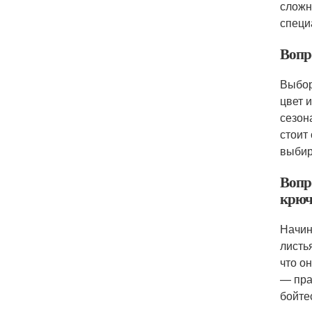
сложн
специ
Вопр
Выбор
цвет 
сезон
стоит
выбир
Вопр
крю
Начин
листь
что о
— пра
бойте