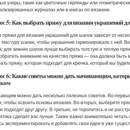
ые узоры, такие как цветочные гирлянды или геометрическ
ализированных журналах или в книгах по вязанию.
ос 5: Как выбрать пряжу для вязания украшений д
 пряжи для вязания украшений для шапок зависит от неско
и текстуру шапки, чтобы украшение гармонировало с ней. 
а: для зимних шапок лучше выбирать толстую и теплую пряж
 обратить внимание на качество пряжи — она должна быть 
ать пряжу, которая подходит для крючка, который вы будет
ос 6: Какие советы можно дать начинающим, которы
чком
ающим можно дать несколько полезных советов. Во-первых, 
я, чтобы освоить основы вязания. Во-вторых, выберите пряж
ни подходят друг другу. В-третьих, не торопитесь и не расс
ктика сделает вас лучше. Также важно внимательно читать 
сь экспериментировать и добавлять свои идеи в уже суще