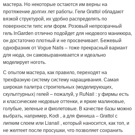
мастера. Но некоторые остаются им верны на
протяжение долгих лет работы. Гели Grattol обладают
вязкой структурой, их удобно распределять по
поверхности типс или форм. Розовый непрозрачный
гель InGarden отлично подойдет для нюдового маникюра,
он достаточно плотный и не просвечивает. Бежевый
однофазник от Vogue Nails – тоже прекрасный вариант
для нюда, он самовыравнивается и идеально
моделирует ноготь.
С опытом мастера, как правило, переходят на
трехфазную систему систему наращивания. Самая
широкая палитра строительных (моделирующих,
скульптурных) гелей – пожалуй, у RuNail : у фирмы есть
и классические нюдовые оттенки, и яркие малиновые,
голубые, зеленые и фиолетовые. В качестве базы можно
выбрать, например, Kodi , а для финиша – Grattol с
липким слоем или Lianail , который наносится, как топ, и
не желтеет после просушки, что позволяет сохранить