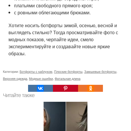
платьями свободного прямого кроя;
с ровными облегающими брюками.
Хотите носить ботфорты зимой, осенью, весной и
выглядеть стильно? Тогда просматривайте фото с
модных показов, черпайте идеи, смело
экспериментируйте и создавайте новые яркие
образы.
Категории:
Ботфорты с каблуком
,
Плоские ботфорты
,
Замшевые ботфорты
,
Верхняя одежда
,
Модные ошибки
,
Фатальная длина
Читайте также