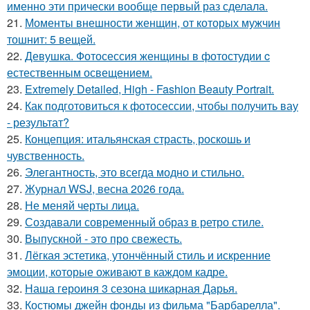
именно эти прически вообще первый раз сделала.
21.
Моменты внешности женщин, от которых мужчин
тошнит: 5 вещей.
22.
Девушка. Фотосессия женщины в фотостудии c
естественным освещением.
23.
Extremely Detailed, High - Fashion Beauty Portrait.
24.
Как подготовиться к фотосессии, чтобы получить вау
- результат?
25.
Концепция: итальянская страсть, роскошь и
чувственность.
26.
Элегантность, это всегда модно и стильно.
27.
Журнал WSJ, весна 2026 года.
28.
Не меняй черты лица.
29.
Создавали современный образ в ретро стиле.
30.
Выпускной - это про свежесть.
31.
Лёгкая эстетика, утончённый стиль и искренние
эмоции, которые оживают в каждом кадре.
32.
Наша героиня 3 сезона шикарная Дарья.
33.
Костюмы джейн фонды из фильма "Барбарелла".