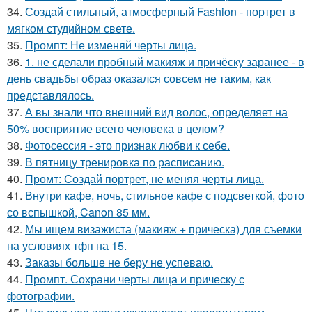
34.
Создай стильный, атмосферный Fashion - портрет в
мягком студийном свете.
35.
Промпт: Не изменяй черты лица.
36.
1. не сделали пробный макияж и причёску заранее - в
день свадьбы образ оказался совсем не таким, как
представлялось.
37.
А вы знали что внешний вид волос, определяет на
50% восприятие всего человека в целом?
38.
Фотосессия - это признак любви к себе.
39.
В пятницу тренировка по расписанию.
40.
Промт: Создай портрет, не меняя черты лица.
41.
Внутри кафе, ночь, стильное кафе с подсветкой, фото
со вспышкой, Canon 85 мм.
42.
Мы ищем визажиста (макияж + прическа) для съемки
на условиях тфп на 15.
43.
Заказы больше не беру не успеваю.
44.
Промпт. Сохрани черты лица и прическу с
фотографии.