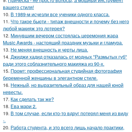
9.
Прическа - не просто волосы, а мощный инструмент
вашего стиля!
10.
В 1989-м исчезли все ученики одного класса.
11.
Что такое бьюти - типаж внешности и почему без него
любой макияж это лотерея?
12.
Минувшим вечером состоялась церемония жара
Music Awards - настоящий праздник музыки и гламура.
13.
Не меняя внешность и черты лица.
14.
Джиджи хадид отказалась от модных "Размытых губ"
ради этого соблазнительного макияжа из 90-х.
15.
Промт: профессиональная студийная фотография
беременной женщины в элегантном стиле.
16.
Нежный, но выразительный образ для нашей юной
невесты.
17.
Как сделать так же?
18.
Ева мари 2.
19.
В том случае, если кто-то вдруг потерял меня из виду
-.
20.
Работа студента, и это всего лишь начало практики,