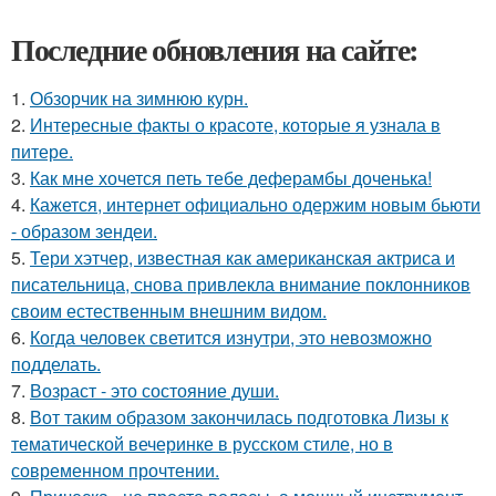
Последние обновления на сайте:
1.
Обзорчик на зимнюю курн.
2.
Интересные факты о красоте, которые я узнала в
питере.
3.
Как мне хочется петь тебе деферамбы доченька!
4.
Кажется, интернет официально одержим новым бьюти
- образом зендеи.
5.
Тери хэтчер, известная как американская актриса и
писательница, снова привлекла внимание поклонников
своим естественным внешним видом.
6.
Когда человек светится изнутри, это невозможно
подделать.
7.
Возраст - это состояние души.
8.
Вот таким образом закончилась подготовка Лизы к
тематической вечеринке в русском стиле, но в
современном прочтении.