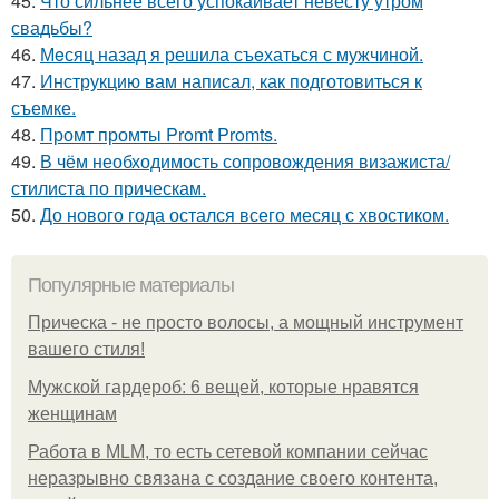
45.
Что сильнее всего успокаивает невесту утром
свадьбы?
46.
Мeсяц назад я решила съeхаться с мужчиной.
47.
Инструкцию вам написал, как подготовиться к
съемке.
48.
Промт промты Promt Promts.
49.
В чём необходимость сопровождения визажиста/
стилиста по прическам.
50.
До нового года остался всего месяц с хвостиком.
Популярные материалы
Прическа - не просто волосы, а мощный инструмент
вашего стиля!
Мужской гардероб: 6 вещей, которые нравятся
женщинам
Работа в MLM, то есть сетевой компании сейчас
неразрывно связана с создание своего контента,