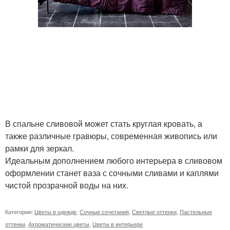
В спальне сливовой может стать круглая кровать, а
также различные гравюры, современная живопись или
рамки для зеркал.
Идеальным дополнением любого интерьера в сливовом
оформлении станет ваза с сочными сливами и каплями
чистой прозрачной воды на них.
Категории:
Цветы в одежде
,
Сочные сочетания
,
Светлые оттенки
,
Пастельные
оттенки
,
Ахроматические цветы
,
Цветы в интерьере