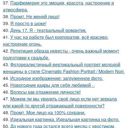
37.
Парфюмерия это эмоции, красота, настроение и
атмосфера.
38.
Промт. Не меняй лицо!
39.
Я просто в шоке!
40.
День 17. Я - театральный романтик.
41.
У нас на работе был корпоратив, всё красиво,
настроение огонь.
42.
Репетиция образа невесты - очень важный момент
подготовки к свадьбе.
43.
Фотореалистичный вертикальный портрет молодой
женщины в стиле Cinematic Fashion Portrait / Modern Noir.
44.
Исходное изображение: загруженное фото.
45.
Новогодние кадры для себя любимой -.
46.
Волосы как отражение личности!
47.
Можем ли мы увидеть своё лицо если нет зеркала
или какой-то другой отражающей поверхности?
48.
Промт. Мое лицо на 100% сохрани.
49.
Идеальная картинка. Идеальная картинка на фото.
50.
До нового года остался всего месяц с хвостиком.