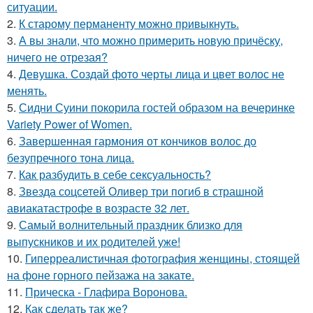
ситуации.
2.
К старому перманенту можно привыкнуть.
3.
А вы знали, что можно примерить новую причёску,
ничего не отрезая?
4.
Девушка. Создай фото черты лица и цвет волос не
менять.
5.
Сидни Суини покорила гостей образом на вечеринке
Variety Power of Women.
6.
Завершенная гармония от кончиков волос до
безупречного тона лица.
7.
Как разбудить в себе сексуальность?
8.
Звезда соцсетей Оливер три погиб в страшной
авиакатастрофе в возрасте 32 лет.
9.
Самый волнительный праздник близко для
выпускников и их родителей уже!
10.
Гиперреалистичная фотография женщины, стоящей
на фоне горного пейзажа на закате.
11.
Прическа - Глафира Воронова.
12.
Как сделать так же?