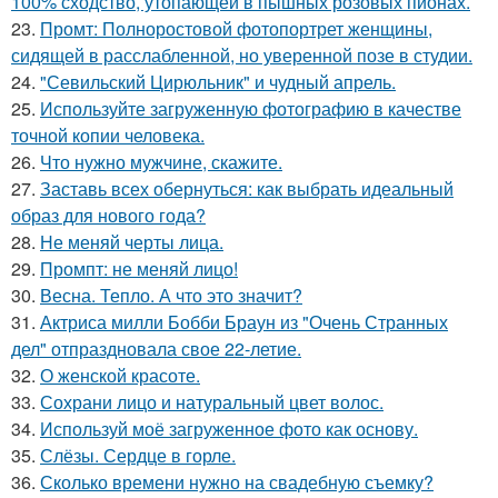
100% сходство, утопающей в пышных розовых пионах.
23.
Промт: Полноростовой фотопортрет женщины,
сидящей в расслабленной, но уверенной позе в студии.
24.
"Севильский Цирюльник" и чудный апрель.
25.
Используйте загруженную фотографию в качестве
точной копии человека.
26.
Что нужно мужчине, скажите.
27.
Заставь всех обернуться: как выбрать идеальный
образ для нового года?
28.
Не меняй черты лица.
29.
Промпт: не меняй лицо!
30.
Весна. Тепло. А что это значит?
31.
Актриса милли Бобби Браун из "Очень Странных
дел" отпраздновала свое 22-летие.
32.
О женской красоте.
33.
Сохрани лицо и натуральный цвет волос.
34.
Используй моё загруженное фото как основу.
35.
Слёзы. Сердце в горле.
36.
Сколько времени нужно на свадебную съемку?