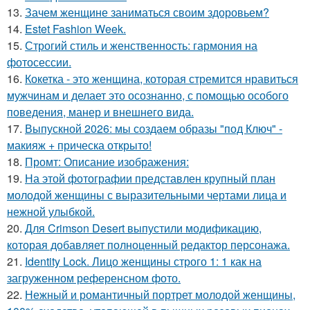
13.
Зачем женщине заниматься своим здоровьем?
14.
Estet Fashion Week.
15.
Строгий стиль и женственность: гармония на
фотосессии.
16.
Кокетка - это женщина, которая стремится нравиться
мужчинам и делает это осознанно, с помощью особого
поведения, манер и внешнего вида.
17.
Выпускной 2026: мы создаем образы "под Ключ" -
макияж + прическа открыто!
18.
Промт: Описание изображения:
19.
На этой фотографии представлен крупный план
молодой женщины с выразительными чертами лица и
нежной улыбкой.
20.
Для Crimson Desert выпустили модификацию,
которая добавляет полноценный редактор персонажа.
21.
Identity Lock. Лицо женщины строго 1: 1 как на
загруженном референсном фото.
22.
Нежный и романтичный портрет молодой женщины,