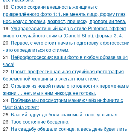
18.
Строго сохрани внешность женщины с
прикреплённого фото 1: 1. не менять лицо, форму глаз,
нос, кожу с порами, возраст, прическу, пропорции тела.
19.
Ультрареалистичный кадр в стиле Pinterest, эффект
живого случайного снимка (Candid Shot), формат 3: 4.
20.
Первое, с чего стоит начать подготовку к фотосессии
- это определиться со стилем.
21.
Нейрофотосессия: ваши фото в любом образе за 24
часа!
22.
Промт: профессиональная студийная фотография
беременной женщины в элегантном стиле.
23.
Отрывок из новой главы о готовности к переменам в
жизни … нет, мы к ним никогда не готовы.
24.
Поближе мы рассмотрим макияж чейз инфинити с
"Met Gala 2026":
25.
Власий вдруг до боли знакомый голос услышал.
26.
Твое состояние бесценно.
27.
На свадьбу обещали солнце, а весь день будет лить