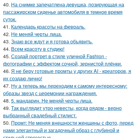
40.
На снимке запечатлена девушка, позирующая на
пассажирском сиденье автомобиля в темное время
суток.
41.
Календарь красоты на февраль.
42.
Не меняй черты лица.
43.
Знаю все ждут и я готова объявить.
44.
Всем красоту в студию!
45.
Создай портрет в стиле уличной Fashion -
фотографии с эффектом сочной, зернистой плёнки.
46.
Я не беру готовые промты у других AI - креаторов, я
их создаю лично!
47.
Ну а теперь мы переходим к самому интересному:
образы звезд с церемонии награждения.
48.
5. мандарин. Не меняй черты лица.
49.
Так выглядит утро невесты, когда рядом - верно
выбранный свадебный стилист.
50.
Промт: Не меняя внешности женщины с фото, перед
нами элегантный и загадочный образ с глубиной и
стильной строгостью.