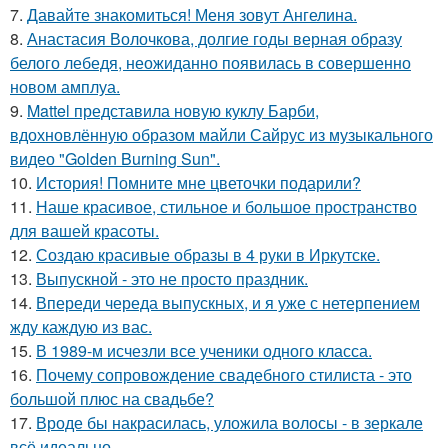
7.
Давайте знакомиться! Меня зовут Ангелина.
8.
Анастасия Волочкова, долгие годы верная образу
белого лебедя, неожиданно появилась в совершенно
новом амплуа.
9.
Mattel представила новую куклу Барби,
вдохновлённую образом майли Сайрус из музыкального
видео "Golden Burning Sun".
10.
История! Помните мне цветочки подарили?
11.
Наше красивое, стильное и большое пространство
для вашей красоты.
12.
Создаю красивые образы в 4 руки в Иркутске.
13.
Выпускной - это не просто праздник.
14.
Впереди череда выпускных, и я уже с нетерпением
жду каждую из вас.
15.
В 1989-м исчезли все ученики одного класса.
16.
Почему сопровождение свадебного стилиста - это
большой плюс на свадьбе?
17.
Вроде бы накрасилась, уложила волосы - в зеркале
всё идеально.