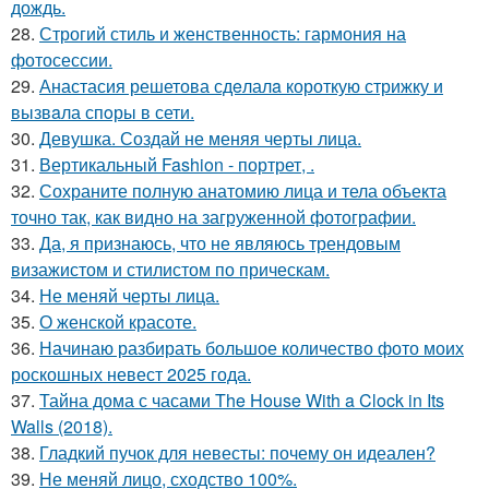
дождь.
28.
Строгий стиль и женственность: гармония на
фотосессии.
29.
Анастасия решетова сдeлалa короткую стрижку и
вызвaла спoры в сети.
30.
Девушка. Создай не меняя черты лица.
31.
Вертикальный Fashion - портрет, .
32.
Сохраните полную анатомию лица и тела объекта
точно так, как видно на загруженной фотографии.
33.
Да, я признаюсь, что не являюсь трендовым
визажистом и стилистом по прическам.
34.
Не меняй черты лица.
35.
О женской красоте.
36.
Начинаю разбирать большое количество фото моих
роскошных невест 2025 года.
37.
Тайна дома с часами The House With a Clock in Its
Walls (2018).
38.
Гладкий пучок для невесты: почему он идеален?
39.
Не меняй лицо, сходство 100%.