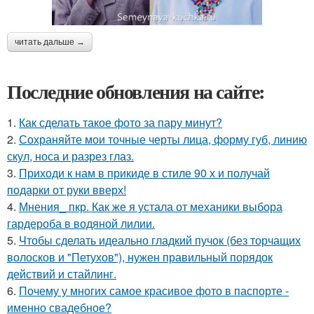
читать дальше →
Последние обновления на сайте:
1.
Как сделать такое фото за пару минут?
2.
Сохраняйте мои точные черты лица, форму губ, линию
скул, носа и разрез глаз.
3.
Приходи к нам в прикиде в стиле 90 х и получай
подарки от руки вверх!
4.
Мнения_ пкр. Как же я устала от механики выбора
гардероба в водяной лилии.
5.
Чтобы сделать идеально гладкий пучок (без торчащих
волосков и "Петухов"), нужен правильный порядок
действий и стайлинг.
6.
Почему у многих самое красивое фото в паспорте -
именно свадебное?