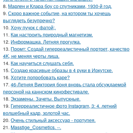
8.
Марлен и Клара боу со спутниками, 1930-й год.
9.
Скоро важное событие, на котором ты хочешь
выглядеть безупречно?
10.
Хочу пучок с фатой;.
11.
Как настроить природный магнетизм.
12.
Информашка. Летняя прогулка.
13.
Промт: Создай гиперреалистичный портрет, качество
4K, не меняя черты лица.
14.
Как научиться слушать себя.
15.
Создаю красивые образы в 4 руки в Иркутске.
16.
Хотите попробовать каре?
17.
46-Летняя Виктория боня вновь стала обсуждаемой
персоной на каннском кинофестивале.
18.
Экзамены. Зачеты. Выпускные.
19.
Гиперреалистичное фото Instagram, 3: 4. летний
волшебный кадр, золотой час.
20.
Очень стильный аксессуар - портупея.
21.
Masstige_Cosmetics. --.