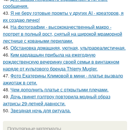
сообщения.
43.
Я не беру готовые промты у других AI - креаторов, я
их создаю лично!
44.
На фотографии - высококачественный макро -
портрет в полный рост, снятый на широкой мраморной
лестнице с коваными перилами.
45.
Обстановка домашняя, уютная, ультрареалистичная.
46.
Ким кардашьян прибыла на ежегодную
рождественскую вечеринку своей семьи в винтажном
наряде от культового бренда Thierry Mugler.
47.
Фото Екатерины Климовой в мини - платье вызвало
ажиотаж в сети.
48.
Чем дополнить платье с открытыми плечами.
49.
Дочь гвинет пэлтроу повторила модный образ
актрисы 29-летней давности.
50.
Звездная ночь для ритуала.
Популярные материалы