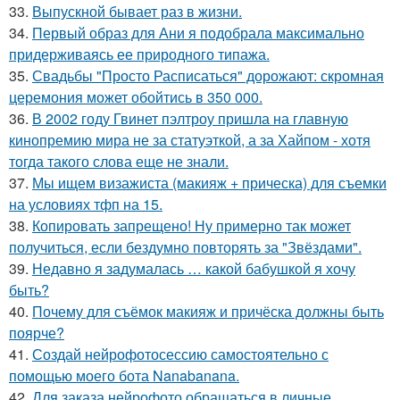
33.
Выпускной бывает раз в жизни.
34.
Первый образ для Ани я подобрала максимально
придерживаясь ее природного типажа.
35.
Свадьбы "Просто Расписаться" дорожают: скромная
церемония может обойтись в 350 000.
36.
В 2002 году Гвинет пэлтроу пришла на главную
кинопремию мира не за статуэткой, а за Хайпом - хотя
тогда такого слова еще не знали.
37.
Мы ищем визажиста (макияж + прическа) для съемки
на условиях тфп на 15.
38.
Копировать запрещено! Ну примерно так может
получиться, если бездумно повторять за "Звёздами".
39.
Недавно я задумалась … какой бабушкой я хочу
быть?
40.
Почему для съёмок макияж и причёска должны быть
поярче?
41.
Создай нейрофотосессию самостоятельно с
помощью моего бота Nanabanana.
42.
Для заказа нейрофото обращаться в личные