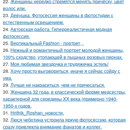
22.
Женщины нередко стремятся менять причёску, цвет
волос или.
23.
Девушка. Фотосессия женщины в фотостудии c
естественным освещением.
24.
Авторская работа. Гиперреалистичная модная
фотосессия.
25.
Вертикальный Fashion - портрет, .
26.
Нежный и романтичный портрет молодой женщины,
100% сходство, утопающей в пышных розовых пионах.
27.
Моя любимая звездочка и трудяжечка эстель!
28.
Хочу просто выговориться, иначе я сейчас сойду с
ума.
29.
Лучше не накраситься, чем не причесаться.
30.
Женщина 32 года, в классической форме медсестры,
характерной для середины XX века (примерно 1940-
1950-х годов.
31.
Hrithik_Roshan_новости.
32.
Люся чеботина устроила яркую фотосессию, которая
сразу привлекла внимание фанатов и коллег.