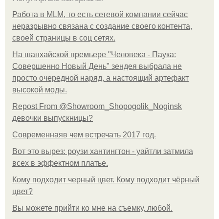
Работа в MLM, то есть сетевой компании сейчас
неразрывно связана с создание своего контента,
своей страницы в соц сетях.
На шанхайской премьере "Человека - Паука:
Совершенно Новый День" зендея выбрала не
просто очередной наряд, а настоящий артефакт
высокой моды.
Repost From @Showroom_Shopogolik_Noginsk
девочки выпускницы?
Современнаяв чем встречать 2017 год.
Вот это вырез: роузи хантингтон - уайтли затмила
всех в эффектном платьe.
Кому подходит черный цвет. Кому подходит чёрный
цвет?
Вы можете прийти ко мне на съемку, любой.