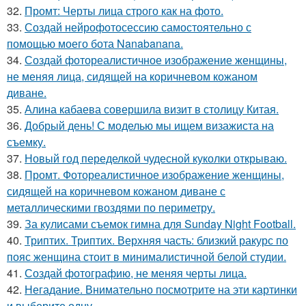
32.
Промт: Черты лица строго как на фото.
33.
Создай нейрофотосессию самостоятельно с
помощью моего бота Nanabanana.
34.
Создай фотореалистичное изображение женщины,
не меняя лица, сидящей на коричневом кожаном
диване.
35.
Алина кабаева совершила визит в столицу Китая.
36.
Добрый день! С моделью мы ищем визажиста на
съемку.
37.
Новый год переделкой чудесной куколки открываю.
38.
Промт. Фотореалистичное изображение женщины,
сидящей на коричневом кожаном диване с
металлическими гвоздями по периметру.
39.
За кулисами съемок гимна для Sunday Night Football.
40.
Триптих. Триптих. Верхняя часть: близкий ракурс по
пояс женщина стоит в минималистичной белой студии.
41.
Создай фотографию, не меняя черты лица.
42.
Негадание. Внимательно посмотрите на эти картинки
и выберите одну.