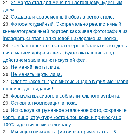
21.
21 марта стал для меня по-настоящему чудесным
днем!
22.
Создавали современный образ в ретро стиле.
23.
Фотосет/студийный. Экстремально реалистичный
кинематографичный портрет, как живая фотография из
Instagram, снятая на тканевой циклораме из шёлка.
24.
Зал башкирского театра оперы и балета в этот день
сиял магией добра и света, будто оказавшись под
действием заклинания искусной феи.
25.
Не меняй черты лица.
26.
Не менять черты лица.
27.
Олег табаков сыграл миссис Эндрю в фильме "Мэри
поппинс, до свидания!
28.
Формула красивого и соблазнительного аутфита.
29.
Основная композиция и поза.
30.
Используя загруженное эталонное фото, сохраните
черты лица, структуру костей, тон кожи и прическу на
100% идентичными оригиналу.
31.
Мы ищем визажиста (макияж + прическа) на 15.