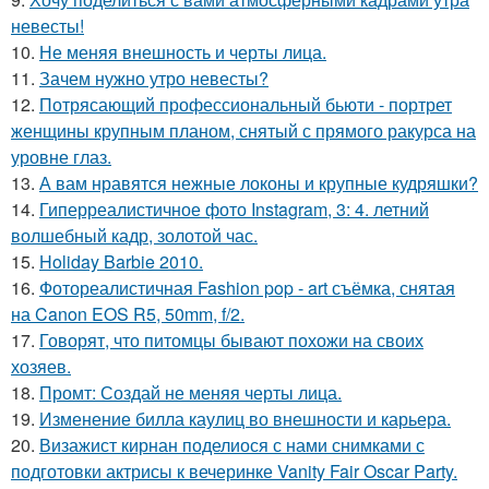
невесты!
10.
Не меняя внешность и черты лица.
11.
Зачем нужно утро невесты?
12.
Потрясающий профессиональный бьюти - портрет
женщины крупным планом, снятый с прямого ракурса на
уровне глаз.
13.
А вам нравятся нежные локоны и крупные кудряшки?
14.
Гиперреалистичное фото Instagram, 3: 4. летний
волшебный кадр, золотой час.
15.
Holiday Barbie 2010.
16.
Фотореалистичная Fashion pop - art съёмка, снятая
на Canon EOS R5, 50mm, f/2.
17.
Говорят, что питомцы бывают похожи на своих
хозяев.
18.
Промт: Создай не меняя черты лица.
19.
Изменение билла каулиц во внешности и карьера.
20.
Визажист кирнан поделиося с нами снимками с
подготовки актрисы к вечеринке Vanity Fair Oscar Party.