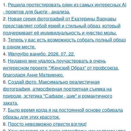
1.
Решила протестировать один из самых интересных AI
- промтов для бьюти - анализа.
2.
Новая серия фотографий от Екатерины Варнавы
представляет собой яркий и стильный образ, который
подчеркивает её индивидуальность и чувство моды.
3.
Теперь у вас есть возможность собрать полный образ
в одном месте.
4.
Wangyibo ванибо. 2026. 07. 22.
5.
Недавно мне удалось поучаствовать в очень
интересном проекте "Женский Образ" от профсоюза,
благодаря Анне Матвиенко.
6.
Создай фото. Максимально реалистичная
фотография, атмосферная портретная съемка на
природе, эстетика "Сафари - шик" и романтичного
заката.
7.
Было время когда я на постоянной основе собирала
образы для этих красоток.
8.
Просто невозможно отвести взгляд!
9.
Хочу поделиться с вами атмосферными кадрами утра