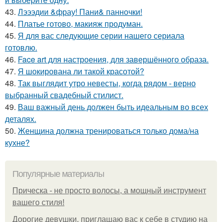
43.
Лэээдии &фрау! Пани& панночки!
44.
Платье готово, макияж продуман.
45.
Я для вас следующие серии нашего сериала
готовлю.
46.
Face art для настроения, для завершённого образа.
47.
Я шокирована ли такой красотой?
48.
Так выглядит утро невесты, когда рядом - верно
выбранный свадебный стилист.
49.
Ваш важный день должен быть идеальным во всех
деталях.
50.
Женщина должна тренироваться только дома/на
кухне?
Популярные материалы
Прическа - не просто волосы, а мощный инструмент
вашего стиля!
Дорогие девушки, приглашаю вас к себе в студию на