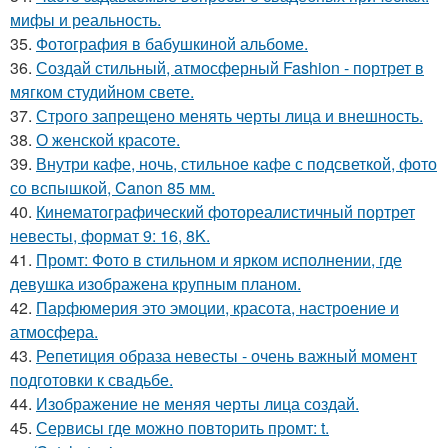
мифы и реальность.
35.
Фотография в бабушкиной альбоме.
36.
Создай стильный, атмосферный Fashion - портрет в
мягком студийном свете.
37.
Строго запрещено менять черты лица и внешность.
38.
О женской красоте.
39.
Внутри кафе, ночь, стильное кафе с подсветкой, фото
со вспышкой, Canon 85 мм.
40.
Кинематографический фотореалистичный портрет
невесты, формат 9: 16, 8K.
41.
Промт: Фото в стильном и ярком исполнении, где
девушка изображена крупным планом.
42.
Парфюмерия это эмоции, красота, настроение и
атмосфера.
43.
Репетиция образа невесты - очень важный момент
подготовки к свадьбе.
44.
Изображение не меняя черты лица создай.
45.
Сервисы где можно повторить промт: t.