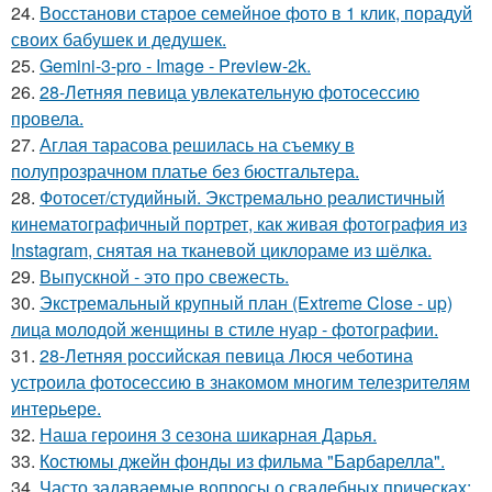
24.
Восстанови старое семейное фото в 1 клик, порадуй
своих бабушек и дедушек.
25.
Gemini-3-pro - Image - Preview-2k.
26.
28-Летняя певица увлекательную фотосессию
провела.
27.
Аглая тарасова решилась на съемку в
полупрозрачном платье без бюстгальтера.
28.
Фотосет/студийный. Экстремально реалистичный
кинематографичный портрет, как живая фотография из
Instagram, снятая на тканевой циклораме из шёлка.
29.
Выпускной - это про свежесть.
30.
Экстремальный крупный план (Extreme Close - up)
лица молодой женщины в стиле нуар - фотографии.
31.
28-Летняя российская певица Люся чеботина
устроила фотосессию в знакомом многим телезрителям
интерьере.
32.
Наша героиня 3 сезона шикарная Дарья.
33.
Костюмы джейн фонды из фильма "Барбарелла".
34.
Часто задаваемые вопросы о свадебных прическах: