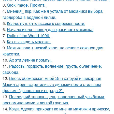
3.
Grok Image. Промпт.
4.
Мнения_ пкр. Как же я устала от механики выбора
гардероба в водяной лилии.
5.
Келли: путь от классики к современности.
6.
Начало июля - повод для красивого макияжа!
7.
Dolls of the World 1996.
8.
Как выглядеть моложе.
9.
Макияж юли + низкий хвост на основе локонов для
красотки.
10.
Ах эти летние промты.
11.
Радость, гордость, волнение, грусть, облегчение,
свобода.
12.
Вновь обожаемая мной Энн хэтэуэй и шикарная
Мэрил стрип встретились в динамичном и стильном
фильме "дьявол носит прада 2".
13.
Последний звонок - день, наполненный улыбками,
воспоминаниями и легкой грустью.
14.
Когда Аделия приходит ко мне на макияж и прическу,