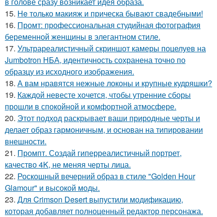
в голове сразу возникает идея образа.
15.
He только макияж и прическа бывают свадебными!
16.
Промт: профессиональная студийная фотография
беременной женщины в элегантном стиле.
17.
Ультрареалистичный скриншот камеры поцелуев на
Jumbotron НБА, идентичность сохранена точно по
образцу из исходного изображения.
18.
А вам нравятся нежные локоны и крупные кудряшки?
19.
Каждой невесте хочется, чтобы утренние сборы
прошли в спокойной и комфортной атмосфере.
20.
Этот подход раскрывает ваши природные черты и
делает образ гармоничным, и основан на типировании
внешности.
21.
Промпт. Создай гиперреалистичный портрет,
качество 4K, не меняя черты лица.
22.
Роскошный вечерний образ в стиле "Golden Hour
Glamour" и высокой моды.
23.
Для Crimson Desert выпустили модификацию,
которая добавляет полноценный редактор персонажа.