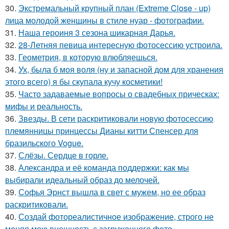
30.
Экстремальный крупный план (Extreme Close - up)
лица молодой женщины в стиле нуар - фотографии.
31.
Наша героиня 3 сезона шикарная Дарья.
32.
28-Летняя певица интересную фотосессию устроила.
33.
Геометрия, в которую влюбляешься.
34.
Ух, была б моя воля (ну и запасной дом для хранения
этого всего) я бы скупала кучу косметики!
35.
Часто задаваемые вопросы о свадебных прическах:
мифы и реальность.
36.
Звезды. В сети раскритиковали новую фотосессию
племянницы принцессы Дианы китти Спенсер для
бразильского Vogue.
37.
Слёзы. Сердце в горле.
38.
Александра и её команда поддержки: как мы
выбирали идеальный образ до мелочей.
39.
Софья Эрнст вышла в свет с мужем, но ее образ
раскритиковали.
40.
Создай фотореалистичное изображение, строго не
меняя мою внешность с загруженного фото.