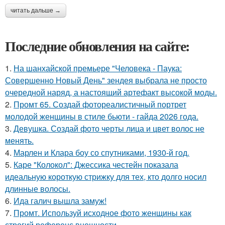
читать дальше →
Последние обновления на сайте:
1.
На шанхайской премьере "Человека - Паука:
Совершенно Новый День" зендея выбрала не просто
очередной наряд, а настоящий артефакт высокой моды.
2.
Промт 65. Создай фотореалистичный портрет
молодой женщины в стиле бьюти - гайда 2026 года.
3.
Девушка. Создай фото черты лица и цвет волос не
менять.
4.
Марлен и Клара боу со спутниками, 1930-й год.
5.
Каре "Колокол": Джессика честейн показала
идеальную короткую стрижку для тех, кто долго носил
длинные волосы.
6.
Ида галич вышла замуж!
7.
Промт. Используй исходное фото женщины как
строгий референс внешности.