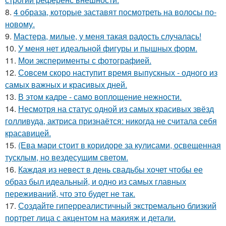
8.
4 образа, которые заставят посмотреть на волосы по-
новому.
9.
Мастера, милые, у меня такая радость случалась!
10.
У меня нет идеальной фигуры и пышных форм.
11.
Мои эксперименты с фотографией.
12.
Совсем скоро наступит время выпускных - одного из
самых важных и красивых дней.
13.
В этом кадре - само воплощение нежности.
14.
Несмотря на статус одной из самых красивых звёзд
голливуда, актриса признаётся: никогда не считала себя
красавицей.
15.
(Ева мари стоит в коридоре за кулисами, освещенная
тусклым, но вездесущим светом.
16.
Каждая из невест в день свадьбы хочет чтобы ее
образ был идеальный, и одно из самых главных
переживаний, что это будет не так.
17.
Создайте гиперреалистичный экстремально близкий
портрет лица с акцентом на макияж и детали.