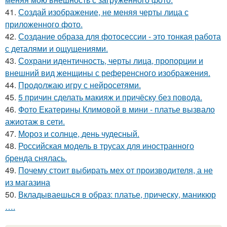
41.
Создай изображение, не меняя черты лица с
приложенного фото.
42.
Создание образа для фотосессии - это тонкая работа
с деталями и ощущениями.
43.
Сохрани идентичность, черты лица, пропорции и
внешний вид женщины с референсного изображения.
44.
Продолжаю игру с нейросетями.
45.
5 причин сделать макияж и причёску без повода.
46.
Фото Екатерины Климовой в мини - платье вызвало
ажиотаж в сети.
47.
Мороз и солнце, день чудесный.
48.
Российская модель в трусах для иностранного
бренда снялась.
49.
Почему стоит выбирать мех от производителя, а не
из магазина
50.
Вкладываешься в образ: платье, прическу, маникюр
….