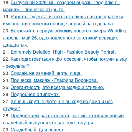
18.
Выпускной 2026: мы создаем образы "под Ключ" -
макияж + прическа открыто!
19.
Работа студента, и это всего лишь начало практики,
именно эти прически вообще первый раз сделала.
20.
Встречайте первую обложку нового номера Wedding
апрель - май'26, вдохновленного эстетикой ревущих
двадцатых.
21.
Extremely Detailed, High - Fashion Beauty Portrait.
22.
Как подготовиться к фотосессии, чтобы получить вау
- результат?
23.
Создай, не изменяй черты лица.
24.
Прическа, макияж - Глафира Воронова.
25.
Элегантность, это всегда модно и стильно.
26.
Подробнее о типажах.
27.
Хочешь крутые фото, не выходя из дома и без
студии?
28.
Продолжаем рассказывать, как мы готовили новый
свадебный выпуск и что вас ждёт внутри.
29.
Свадебный. Для невест.