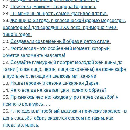
27.
Прическа, макияж - Глафира Воронова.
28.
Ты можешь выбрать самое красивое платье.
29.
Женщина 32 года, в классической форме медсестры,
характерной для середины XX века (примерно 1940-
1950-х годов.
30.
Создавали современный образ в ретро стиле.
31.
Фотосессия - это особенный момент, который
хочется запомнить навсегда!
32.
Создайте гламурный портрет молодой женщины до
талии (то же лицо, черты лица сохранены) на фоне кафе
в пустыне с летящими шелковыми тканями.
33.
Наша героиня 3 сезона шикарная Дарья.
34.
Чего всегда не хватает для полного образа?
35.
Признаюсь честно: каждое утро перед свадьбой я
немного волнуюсь ….
36.
1. не сделали пробный макияж и причёску заранее - в
день свадьбы образ оказался совсем не таким, как
представлялось.