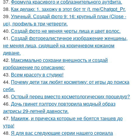
37.
Формула красивого и соблазнительного аутфита.
38.
Как делаю: 1. захожу в этот бот тг (t. me/Chatgpt_Pr.
39.
Уличный. Создай фото 9: 16: крупный план (Close -
up), профиль в три четверти.
40.
Создай фото не меняя черты лица и цвет волос.
41.
Создай фотореалистичное изображение женщины,
не меняя лица, сидящей на коричневом кожаном
диване.
42.
Максимально сохрани внешность и создай
изображение по описанию:
43.
Всем красоту в студию!
44.
Почему дети так любят косметику: от игры до поиска
себя.
45.
Острый перец вместо косметологических процедур?
46.
Дочь гвинет пэлтроу повторила модный образ
актрисы 29-летней давности.
47.
Макияж, и прическа которые не боятся танцев до
утра!
48.
Я для вас следующие серии нашего сериала