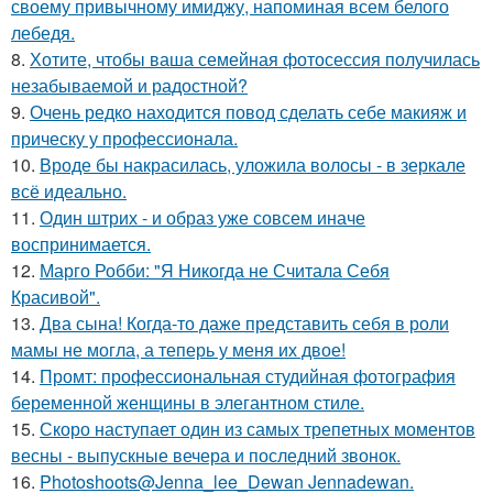
своему привычному имиджу, напоминая всем белого
лебедя.
8.
Хотите, чтобы ваша семейная фотосессия получилась
незабываемой и радостной?
9.
Очень редко находится повод сделать себе макияж и
прическу у профессионала.
10.
Вроде бы накрасилась, уложила волосы - в зеркале
всё идеально.
11.
Один штрих - и образ уже совсем иначе
воспринимается.
12.
Марго Робби: "Я Никогда не Считала Себя
Красивой".
13.
Два сына! Когда-то даже представить себя в роли
мамы не могла, а теперь у меня их двое!
14.
Промт: профессиональная студийная фотография
беременной женщины в элегантном стиле.
15.
Скоро наступает один из самых трепетных моментов
весны - выпускные вечера и последний звонок.
16.
Photoshoots@Jenna_lee_Dewan Jennadewan.