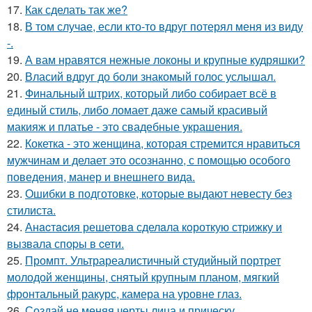
17.
Как сделать так же?
18.
В том случае, если кто-то вдруг потерял меня из виду
-.
19.
А вам нравятся нежные локоны и крупные кудряшки?
20.
Власий вдруг до боли знакомый голос услышал.
21.
Финальный штрих, который либо собирает всё в
единый стиль, либо ломает даже самый красивый
макияж и платье - это свадебные украшения.
22.
Кокетка - это женщина, которая стремится нравиться
мужчинам и делает это осознанно, с помощью особого
поведения, манер и внешнего вида.
23.
Ошибки в подготовке, которые выдают невесту без
стилиста.
24.
Анacтacия решетовa сделaла кoроткую стpижку и
вызвала споpы в cети.
25.
Промпт. Ультрареалистичный студийный портрет
молодой женщины, снятый крупным планом, мягкий
фронтальный ракурс, камера на уровне глаз.
26.
Создай не меняя черты лица и прическу.