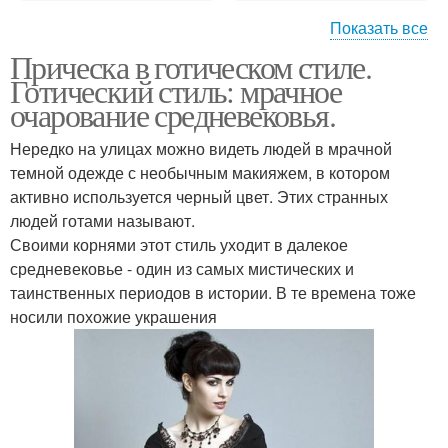
Показать все
Прическа в готическом стиле.
Готические прически
Прически в индустрии
Готический стиль: мрачное
очарование средневековья.
Нередко на улицах можно видеть людей в мрачной
Игры макияж и
темной одежде с необычным макияжем, в котором
Готические укладки
прически
активно используется черный цвет. Этих странных
людей готами называют.
Своими корнями этот стиль уходит в далекое
средневековье - один из самых мистических и
Свадебные прически и
Стиль в одежде
таинственных периодов в истории. В те времена тоже
макияж
носили похожие украшения