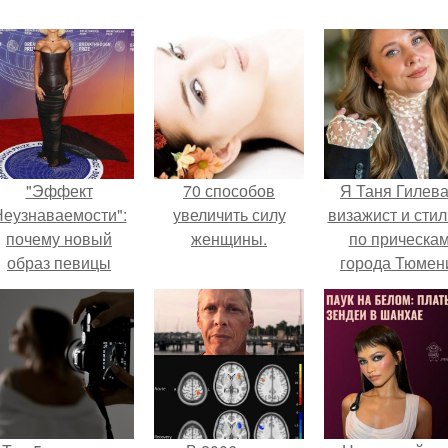
"Эффект
70 способов
Я Таня Гилева
еузнаваемости":
увеличить силу
визажист и стил
почему новый
женщины.
по прическа
образ певицы
города Тюмен
вызвал споры о
гранях
возможного?