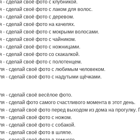
я - сделай своё фото с клубникой.
я - сделай своё фото с лаком для волос.
я - сделай своё фото с деревом.
я - сделай своё фото на качелях.
я - сделай своё фото с мокрыми волосами.
я - сделай своё фото с чайником.
я - сделай своё фото с ножницами.
я - сделай своё фото со скакалкой.
я - сделай своё фото с полотенцем.
ля - сделай своё фото с любимым человеком.
ля - сделай своё фото с надутыми щёчками.
ля - сделай своё весёлое фото.
ля - сделай фото самого счастливого момента в этот день.
ля - сделай своё фото перед выходом из дома на прогулку. 
ля - сделай своё фото с ножом.
ля - сделай своё фото с собакой.
ля - сделай своё фото в шляпе.
ля - сделай своё фото в темноте.