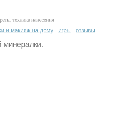
реты, техника нанесения
ки и макияж на дому
игры
отзывы
й минералки.