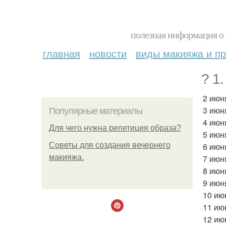
полезная информация о 
главная
новости
виды макияжа и пр
? 1
2 июн
3 июн
Популярные материалы
4 июн
Для чего нужна репетиция образа?
5 июн
Советы для создания вечернего
6 июн
макияжа.
7 июня
8 июня
9 июн
10 ию
11 ию
12 ию