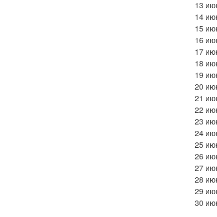
13 ию
14 ию
15 ию
16 ию
17 ию
18 ию
19 ию
20 ию
21 ию
22 ию
23 ию
24 июн
25 ию
26 ию
27 ию
28 ию
29 ию
30 ию