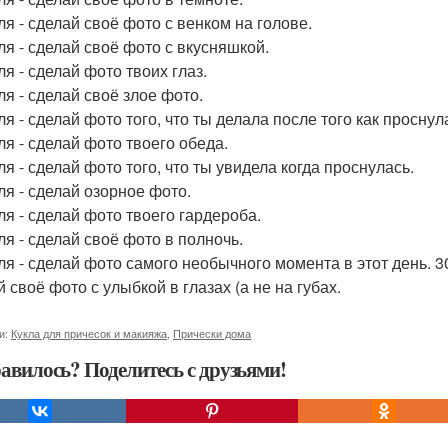
ля - сделай своё фото с венком на голове.
ля - сделай своё фото с вкусняшкой.
я - сделай фото твоих глаз.
ля - сделай своё злое фото.
я - сделай фото того, что ты делала после того как проснул
ля - сделай фото твоего обеда.
я - сделай фото того, что ты увидела когда проснулась.
ля - сделай озорное фото.
ля - сделай фото твоего гардероба.
ля - сделай своё фото в полночь.
ля - сделай фото самого необычного момента в этот день. 3
 своё фото с улыбкой в глазах (а не на губах.
и:
Кукла для причесок и макияжа
,
Прически дома
авилось? Поделитесь с друзьями!