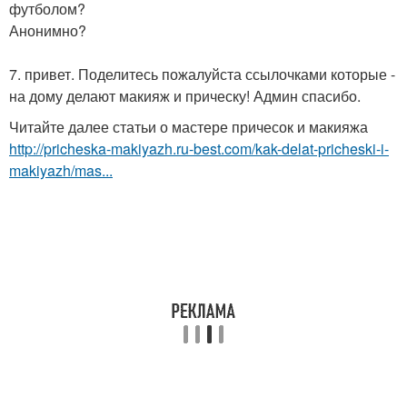
футболом?
Анонимно?
7. привет. Поделитесь пожалуйста ссылочками которые -
на дому делают макияж и прическу! Админ спасибо.
Читайте далее статьи о мастере причесок и макияжа
http://pricheska-makiyazh.ru-best.com/kak-delat-pricheski-i-
makiyazh/mas...