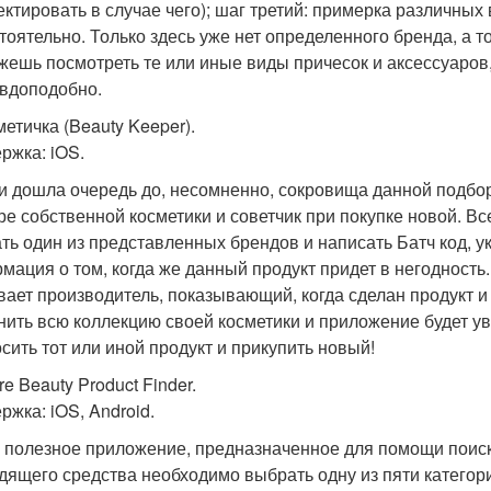
ектировать в случае чего); шаг третий: примерка различных
тоятельно. Только здесь уже нет определенного бренда, а т
жешь посмотреть те или иные виды причесок и аксессуаров,
вдоподобно.
метичка (Beauty Keeper).
ржка: iOS.
 и дошла очередь до, несомненно, сокровища данной подб
ре собственной косметики и советчик при покупке новой. Все
ть один из представленных брендов и написать Батч код, ук
мация о том, когда же данный продукт придет в негодность. 
вает производитель, показывающий, когда сделан продукт и 
нить всю коллекцию своей косметики и приложение будет уве
сить тот или иной продукт и прикупить новый!
ure Beauty Product Finder.
ржка: iOS, Android.
 полезное приложение, предназначенное для помощи поиска
дящего средства необходимо выбрать одну из пяти категорий