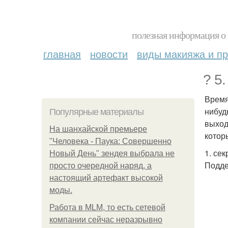
полезная информация о 
главная
новости
виды макияжа и пр
? 5
Время
нибуд
Популярные материалы
выход
На шанхайской премьере
котор
"Человека - Паука: Совершенно
1. се
Новый День" зендея выбрала не
Подде
просто очередной наряд, а
настоящий артефакт высокой
моды.
Работа в MLM, то есть сетевой
компании сейчас неразрывно