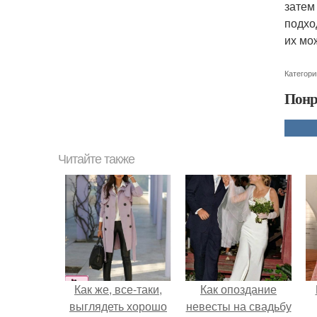
затем
подхо
их мо
Категори
Понр
Читайте также
Как же, все-таки,
Как опоздание
выглядеть хорошо
невесты на свадьбу