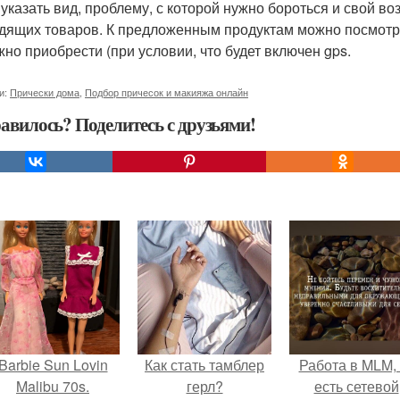
 указать вид, проблему, с которой нужно бороться и свой во
дящих товаров. К предложенным продуктам можно посмотре
жно приобрести (при условии, что будет включен gps.
и:
Прически дома
,
Подбор причесок и макияжа онлайн
авилось? Поделитесь с друзьями!
Barbie Sun Lovin
Как стать тамблер
Работа в MLM, 
Malibu 70s.
герл?
есть сетевой