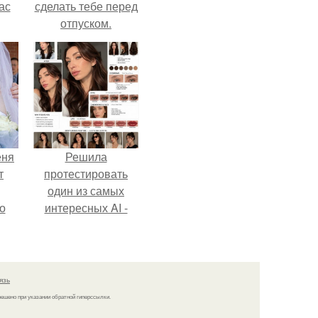
ас
сделать тебе перед
отпуском.
ние
а,
ы в
еня
Решила
т
протестировать
один из самых
о
интересных AI -
промтов для бьюти
- анализа.
язь
решено при указании обратной гиперссылки.