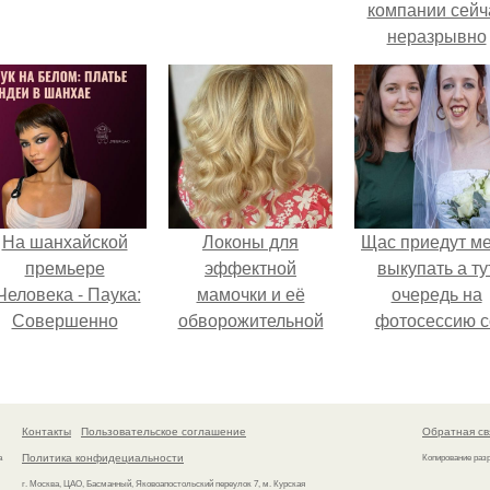
компании сейч
неразрывно
связана с созда
своего контент
своей страниц
соц сетях.
На шанхайской
Локоны для
Щас приедут м
премьере
эффектной
выкупать а ту
Человека - Паука:
мамочки и её
очередь на
Совершенно
обворожительной
фотосессию с
Новый День"
дочурки.
мной.
ендея выбрала не
росто очередной
аряд, а настоящий
Контакты
Пользовательское соглашение
Обратная св
ртефакт высокой
Политика конфидециальности
а
Копирование раз
моды.
г. Москва, ЦАО, Басманный, Яковоапостольский переулок 7, м. Курская