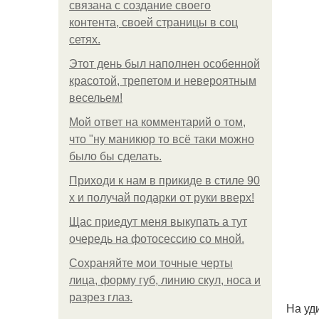
связана с создание своего
контента, своей страницы в соц
сетях.
Этот день был наполнен особенной
красотой, трепетом и невероятным
весельем!
Мой ответ на комментарий о том,
что "ну маникюр то всё таки можно
было бы сделать.
Приходи к нам в прикиде в стиле 90
х и получай подарки от руки вверх!
Щас приедут меня выкупать а тут
очередь на фотосессию со мной.
Сохраняйте мои точные черты
лица, форму губ, линию скул, носа и
разрез глаз.
На уд