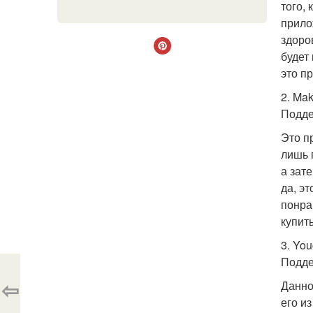
того,
прило
здоро
будет
это п
2. Mak
Подде
Это п
лишь 
а зат
да, эт
понра
купит
3. Yo
Подде
⇦
Данно
его и