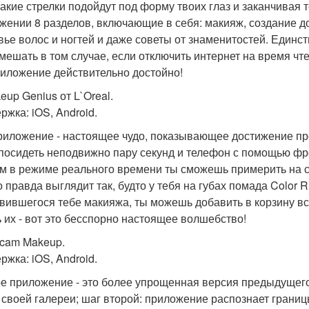
 какие стрелки подойдут под форму твоих глаз и заканчивая 
жении 8 разделов, включающие в себя: макияж, создание д
вье волос и ногтей и даже советы от знаменитостей. Единс
 мешать в том случае, если отключить интернет на время чт
риложение действительно достойно!
eup Genius от L`Oreal.
ржка: iOS, Android.
риложение - настоящее чудо, показывающее достижение пр
посидеть неподвижно пару секунд и телефон с помощью фр
ем в режиме реального времени ты сможешь примерить на се
о правда выглядит так, будто у тебя на губах помада Color 
вившегося тебе макияжа, ты можешь добавить в корзину вс
ь их - вот это бесспорно настоящее волшебство!
ucam Makeup.
ржка: iOS, Android.
е приложение - это более упрощенная версия предыдущег
з своей галереи; шаг второй: приложение распознает грани