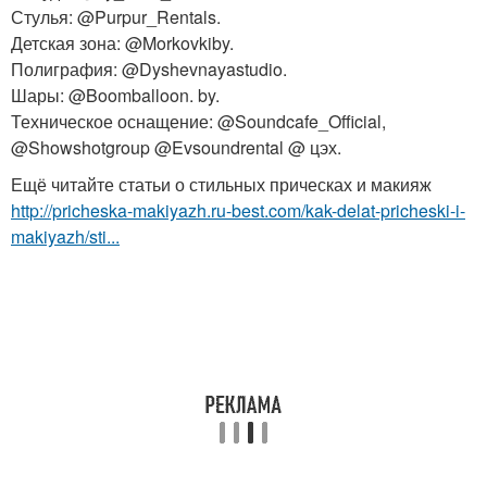
Стулья: @Purpur_Rentals.
Детская зона: @Morkovkiby.
Полиграфия: @Dyshevnayastudio.
Шары: @Boomballoon. by.
Техническое оснащение: @Soundcafe_Official,
@Showshotgroup @Evsoundrental @ цэх.
Ещё читайте статьи о стильных прическах и макияж
http://pricheska-makiyazh.ru-best.com/kak-delat-pricheski-i-
makiyazh/sti...