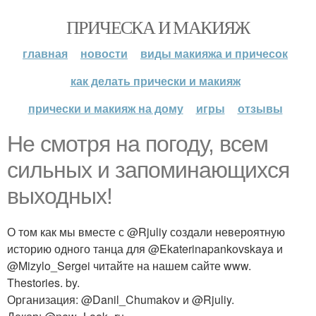
ПРИЧЕСКА И МАКИЯЖ
главная
новости
виды макияжа и причесок
как делать прически и макияж
прически и макияж на дому
игры
отзывы
Не смотря на погоду, всем
сильных и запоминающихся
выходных!
О том как мы вместе с @Rjuliy создали невероятную
историю одного танца для @Ekaterinapankovskaya и
@Mizylo_Sergei читайте на нашем сайте www.
Thestories. by.
Организация: @Danil_Chumakov и @Rjuliy.