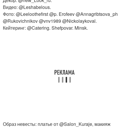
Декор: @new_Look_ru.
Видео: @Leshabelous.
Фото: @Leeloothefirst @p. Erofeev @Annagribtsova_ph
@Rukovichnikov @vnv1989 @Nickolaykoval.
Кейтеринг: @Catering. Shefpovar. Minsk.
Образ невесты: платье от @Salon_Kuraje, макияж