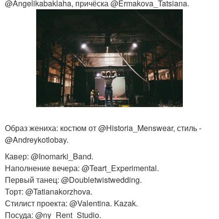
@Angelikabaklaha, причёска @Ermakova_Tatsiana.
Образ жениха: костюм от @Historia_Menswear, стиль -
@Andreykotlobay.
Кавер: @Inomarki_Band.
Наполнение вечера: @Teart_Experimental.
Первый танец: @Doubletwistwedding.
Торт: @Tatianakorzhova.
Стилист проекта: @Valentina. Kazak.
Посуда: @ny_Rent_Studio.