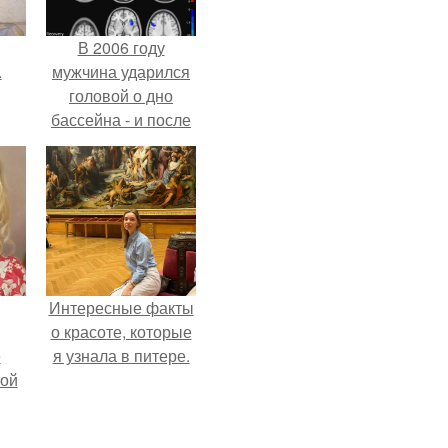
В 2006 году
.
мужчина ударился
головой о дно
бассейна - и после
этого его жизнь
изменилась самым
странным образом.
Интересные факты
о красоте, которые
ё
я узнала в питере.
ой