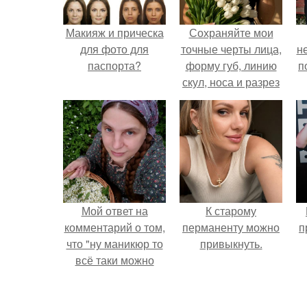
Макияж и прическа
Сохраняйте мои
для фото для
точные черты лица,
н
паспорта?
форму губ, линию
п
скул, носа и разрез
глаз.
Мой ответ на
К старому
комментарий о том,
перманенту можно
п
что "ну маникюр то
привыкнуть.
всё таки можно
было бы сделать.