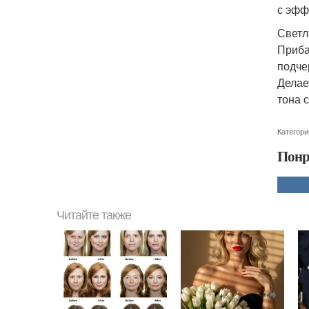
с эфф
Светл
Приба
подче
Делае
тона 
Категори
Понр
Читайте также