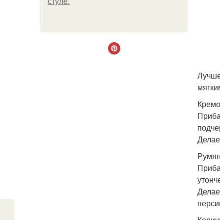
стуле.
Лучше
мягки
Кремо
Приба
подче
Делае
Румян
Приба
утонч
Делае
перси
Корич