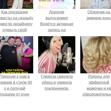
Как опоздание
Дорогие
Обзорчик на
евесты на свадьбу
выпускники!
зимнюю курн
омогло дизайнеру
Ведётся активная
открыть свой
запись на
бренд.
выпускной -
профессиональный
макияж, причёску.
Приходи к нам в
Глюкоза сменила
Локоны для
рикиде в стиле 90
образ и удивила
эффектной
х и получай
поклонников.
мамочки и е
подарки от руки
обворожительн
вверх!
дочурки.