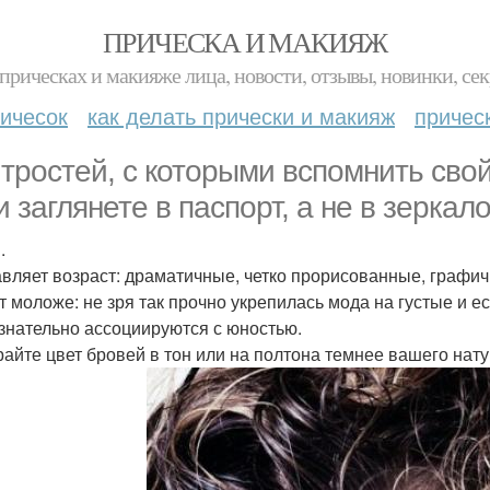
ПРИЧЕСКА И МАКИЯЖ
прическах и макияже лица, новости, отзывы, новинки, сек
ичесок
как делать прически и макияж
причес
итростей, с которыми вспомнить свой
и заглянете в паспорт, а не в зеркало
.
вляет возраст: драматичные, четко прорисованные, графич
т моложе: не зря так прочно укрепилась мода на густые и е
знательно ассоциируются с юностью.
айте цвет бровей в тон или на полтона темнее вашего нату