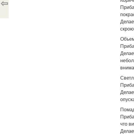
⇦
Приба
покра
Делае
скрою
Объем
Приба
Делае
небол
внима
Светл
Приба
Делае
опуск
Помад
Приба
что в
Делае