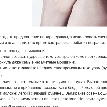
 отдать предпочтение не карандашам, а использовать спец
ми и плавными, в то время как графика прибавит возраста.
вые текстуры в макияже.
вляет возраст: пудровые текстуры зрелой коже противопока
ркнуть даже самые незаметные морщинки.
т моложе: отдавайте предпочтение кремовым текстурам (румян
а.
вляет возраст: темные оттенки румян на скулах. Выраженн
енным, но и прибавляют возраст как и бледный меловой цве
т моложе: легкий сияющий румянец. Выбирайте освежающи
ковый (в зависимости от вашего цветотипа. Наносите румян
невый карандаш вместо черного.