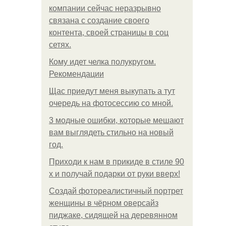
компании сейчас неразрывно
связана с создание своего
контента, своей страницы в соц
сетях.
Кому идет челка полукругом.
Рекомендации
Щас приедут меня выкупать а тут
очередь на фотосессию со мной.
3 модные ошибки, которые мешают
вам выглядеть стильно на новый
год.
Приходи к нам в прикиде в стиле 90
х и получай подарки от руки вверх!
Создай фотореалистичный портрет
женщины в чёрном оверсайз
пиджаке, сидящей на деревянном