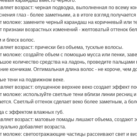
вляет возраст: черная подводка, выполненная по всему кон
снения глаз - более заметными, а в итоге взгляд получается
т моложе: замените черный карандаш на коричневый или те
т признаки возрастных изменений - желтоватый оттенок бел
 и блеск волос.
вляет возраст: прически без объема, тусклые волосы.
т моложе: создайте объем с помощью мусса или пенки, зав
ьшое количество средства на ладонь, проведите пальцами 
ние кончикам. Оптимальная длина волос - не короче, чем до
ые тени на подвижном веке.
вляет возраст: опущенное верхнее веко создает эффект по
т моложе: используйте светлые тени вблизи линии ресниц и б
ается. Светлый оттенок сделает веко более заметным, а б
а с эффектом влажных губ.
вляет возраст: матовые помады лишают объема, создают э
изуально добавляет возраста.
т моложе: светоотражающие частицы рассеивают свет и ви