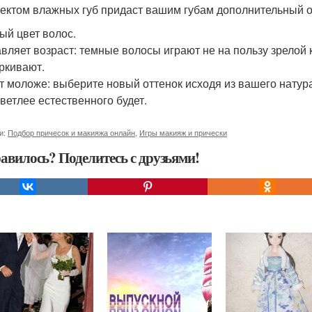
ектом влажных губ придаст вашим губам дополнительный 
ый цвет волос.
вляет возраст: темные волосы играют не на пользу зрелой
ркивают.
т моложе: выберите новый оттенок исходя из вашего натура
светлее естественного будет.
и:
Подбор причесок и макияжа онлайн
,
Игры макияж и прически
авилось? Поделитесь с друзьями!