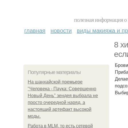
полезная информация о 
главная
новости
виды макияжа и пр
8 х
есл
Брови
Приба
Популярные материалы
Делае
На шанхайской премьере
подсо
"Человека - Паука: Совершенно
Выбир
Новый День" зендея выбрала не
просто очередной наряд, а
настоящий артефакт высокой
моды.
Работа в MLM, то есть сетевой