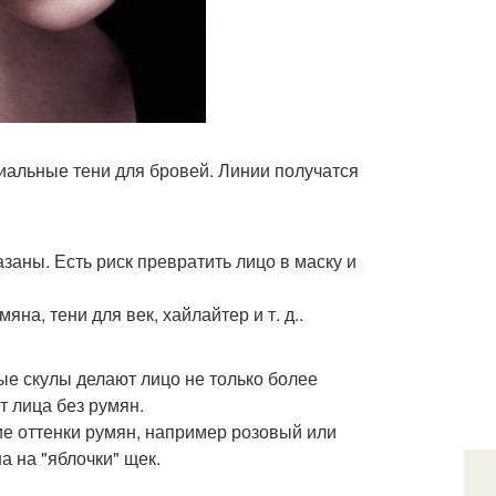
иальные тени для бровей. Линии получатся
заны. Есть риск превратить лицо в маску и
а, тени для век, хайлайтер и т. д..
ые скулы делают лицо не только более
т лица без румян.
е оттенки румян, например розовый или
а на "яблочки" щек.