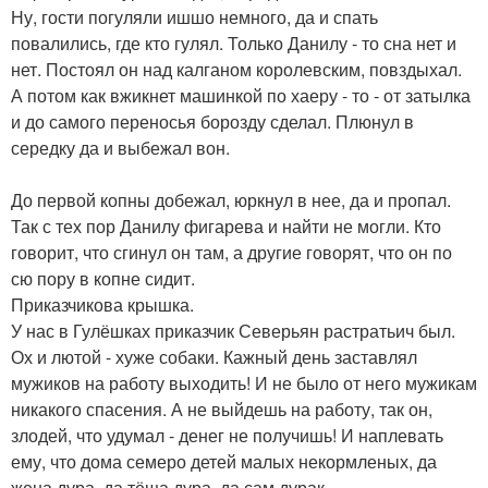
Ну, гости погуляли ишшо немного, да и спать
повалились, где кто гулял. Только Данилу - то сна нет и
нет. Постоял он над калганом королевским, повздыхал.
А потом как вжикнет машинкой по хаеру - то - от затылка
и до самого переносья борозду сделал. Плюнул в
середку да и выбежал вон.
До первой копны добежал, юркнул в нее, да и пропал.
Так с тех пор Данилу фигарева и найти не могли. Кто
говорит, что сгинул он там, а другие говорят, что он по
сю пору в копне сидит.
Приказчикова крышка.
У нас в Гулёшках приказчик Северьян растратьич был.
Ох и лютой - хуже собаки. Кажный день заставлял
мужиков на работу выходить! И не было от него мужикам
никакого спасения. А не выйдешь на работу, так он,
злодей, что удумал - денег не получишь! И наплевать
ему, что дома семеро детей малых некормленых, да
жена дура, да тёща дура, да сам дурак.