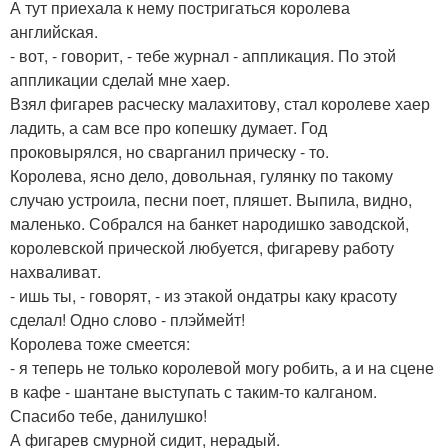
А тут приехала к нему постригаться королева
английская.
- вот, - говорит, - тебе журнал - аппликация. По этой
аппликации сделай мне хаер.
Взял фигарев расческу малахитову, стал королеве хаер
ладить, а сам все про копешку думает. Год
проковырялся, но сварганил прическу - то.
Королева, ясно дело, довольная, гулянку по такому
случаю устроила, песни поет, пляшет. Выпила, видно,
маленько. Собрался на банкет народишко заводской,
королевской прической любуется, фигареву работу
нахваливат.
- ишь ты, - говорят, - из этакой ондатры каку красоту
сделал! Одно слово - плэймейт!
Королева тоже смеется:
- я теперь не только королевой могу робить, а и на сцене
в кафе - шантане выступать с таким-то калганом.
Спасибо тебе, данилушко!
А фигарев смурной сидит, нерадый.