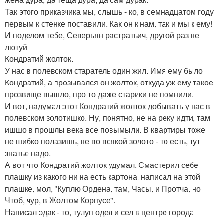
Так этого приказчика мы, слышь - ко, в семнадцатом году
первым к стенке поставили. Как он к нам, так и мы к ему!
И поделом тебе, Северьян растратьич, другой раз не
лютуй!
Кондратий жолток.
У нас в полевском старатель один жил. Имя ему было
Кондратий, а прозывался он жолток, откуда уж ему такое
прозвище вышло, про то даже старики не помнили.
И вот, надумал этот Кондратий жолток добывать у нас в
полевском золотишко. Ну, понятно, не на реку идти, там
ишшо в прошлы века все повымыли. В квартиры тоже
не шибко полазишь, не во всякой золото - то есть, тут
знатье надо.
А вот что Кондратий жолток удумал. Смастерил себе
плашку из какого ни на есть картона, написал на этой
плашке, мол, "Куплю Ордена, там, Часы, и Протча, но
Чтоб, чур, в Жолтом Корпусе".
Написал эдак - то, тулуп одел и сел в центре города