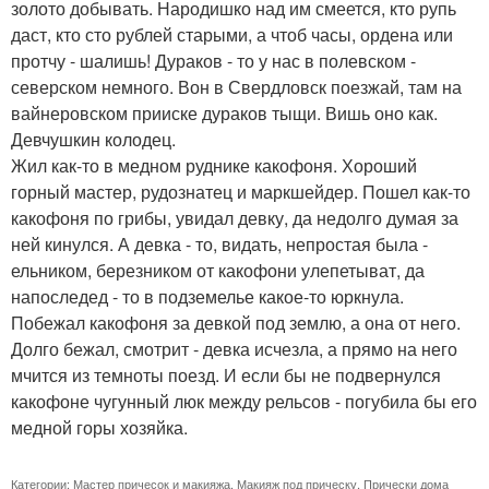
золото добывать. Народишко над им смеется, кто рупь
даст, кто сто рублей старыми, а чтоб часы, ордена или
протчу - шалишь! Дураков - то у нас в полевском -
северском немного. Вон в Свердловск поезжай, там на
вайнеровском прииске дураков тыщи. Вишь оно как.
Девчушкин колодец.
Жил как-то в медном руднике какофоня. Хороший
горный мастер, рудознатец и маркшейдер. Пошел как-то
какофоня по грибы, увидал девку, да недолго думая за
ней кинулся. А девка - то, видать, непростая была -
ельником, березником от какофони улепетыват, да
напоследед - то в подземелье какое-то юркнула.
Побежал какофоня за девкой под землю, а она от него.
Долго бежал, смотрит - девка исчезла, а прямо на него
мчится из темноты поезд. И если бы не подвернулся
какофоне чугунный люк между рельсов - погубила бы его
медной горы хозяйка.
Категории:
Мастер причесок и макияжа
,
Макияж под прическу
,
Прически дома