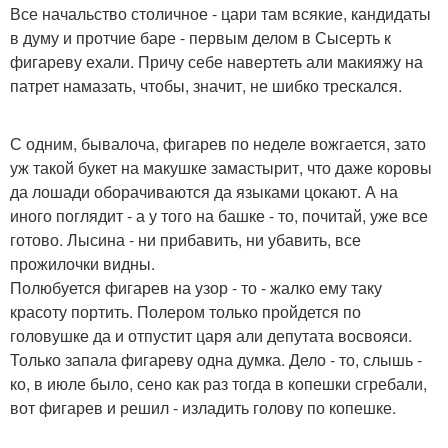
Все начальство столичное - цари там всякие, кандидаты
в думу и протчие баре - первым делом в Сысерть к
фигареву ехали. Причу себе навертеть али макияжу на
патрет намазать, чтобы, значит, не шибко трескался.
С одним, бывалоча, фигарев по неделе вожгается, зато
уж такой букет на макушке замастырит, что даже коровы
да лошади оборачиваются да языками цокают. А на
иного поглядит - а у того на башке - то, почитай, уже все
готово. Лысина - ни прибавить, ни убавить, все
прожилочки видны.
Полюбуется фигарев на узор - то - жалко ему таку
красоту портить. Полером только пройдется по
головушке да и отпустит царя али депутата восвояси.
Только запала фигареву одна думка. Дело - то, слышь -
ко, в июле было, сено как раз тогда в копешки сгребали,
вот фигарев и решил - изладить голову по копешке.