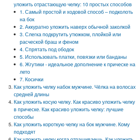
уложить отрастающую челку: 10 простых способов
1. Самый простой и ходовой способ – подколоть
на бок
2. Аккуратно уложить наверх обычной заколкой
3. Слегка подкрутить утюжком, плойкой или
расческой браш и феном
4. Спрятать под ободок
5. Использовать платки, повязки или банданы
6. Жгутики - идеальное дополнение к прическе на
лето
7. Косички
Как уложить челку набок мужчине. Чёлка на волосах
средней длины
Как уложить косую челку. Как красиво уложить челку
в прическе. Как красиво уложить челку: лучшие
способы
Как уложить короткую челку на бок мужчине. Кому
подходят
Как уложить челку когда отращиваешь. Как уложить