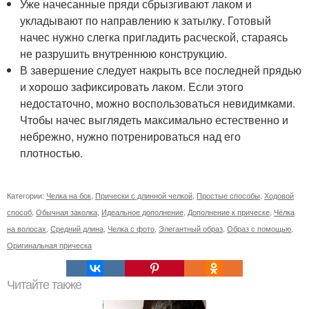
Уже начесанные пряди сбрызгивают лаком и
укладывают по направлению к затылку. Готовый
начес нужно слегка пригладить расческой, стараясь
не разрушить внутреннюю конструкцию.
В завершение следует накрыть все последней прядью
и хорошо зафиксировать лаком. Если этого
недостаточно, можно воспользоваться невидимками.
Чтобы начес выглядеть максимально естественно и
небрежно, нужно потренироваться над его
плотностью.
Категории:
Челка на бок
,
Прически с длинной челкой
,
Простые способы
,
Ходовой
способ
,
Обычная заколка
,
Идеальное дополнение
,
Дополнение к прическе
,
Чёлка
на волосах
,
Средний длина
,
Челка с фото
,
Элегантный образ
,
Образ с помощью
,
Оригинальная прическа
Читайте также