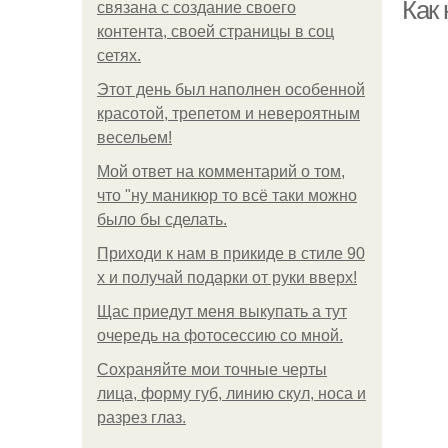
Как
связана с создание своего
контента, своей страницы в соц
сетях.
Этот день был наполнен особенной
красотой, трепетом и невероятным
весельем!
Мой ответ на комментарий о том,
что "ну маникюр то всё таки можно
было бы сделать.
Приходи к нам в прикиде в стиле 90
х и получай подарки от руки вверх!
Щас приедут меня выкупать а тут
очередь на фотосессию со мной.
Сохраняйте мои точные черты
лица, форму губ, линию скул, носа и
разрез глаз.