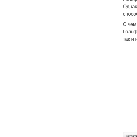
Однак
спосо
С чем
Гольф
так и
читат