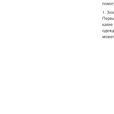
помог
1. Зн
Первы
какие
одежд
может