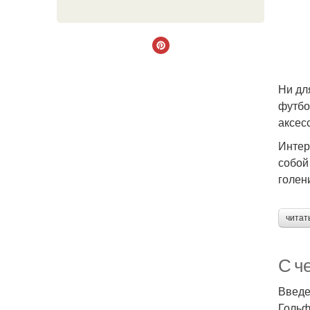
Ни дл
футбо
аксес
Интер
собой
голен
читат
С че
Введ
Гольф