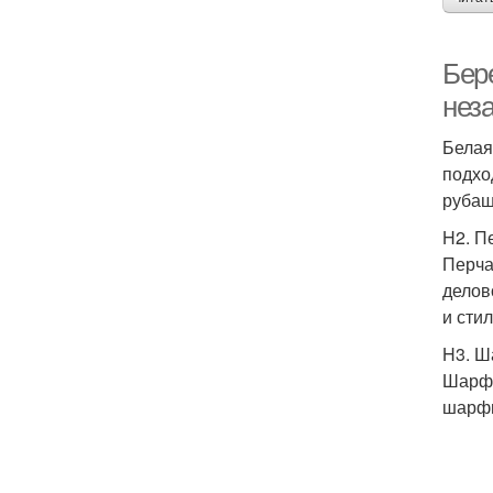
Бер
нез
Белая
подхо
рубаш
H2. П
Перча
делов
и сти
H3. 
Шарф 
шарфы