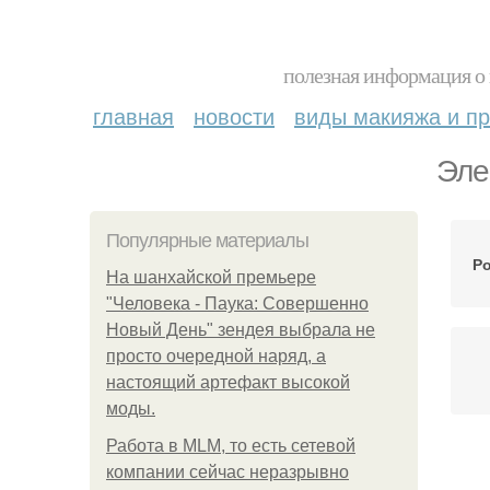
полезная информация о 
главная
новости
виды макияжа и пр
Эле
Популярные материалы
Р
На шанхайской премьере
"Человека - Паука: Совершенно
Новый День" зендея выбрала не
просто очередной наряд, а
настоящий артефакт высокой
моды.
Работа в MLM, то есть сетевой
компании сейчас неразрывно
М