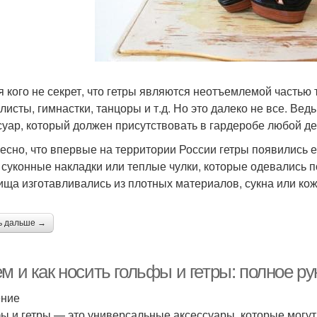
я кого не секрет, что гетры являются неотъемлемой часть
листы, гимнастки, танцоры и т.д. Но это далеко не все. Ве
суар, который должен присутствовать в гардеробе любой д
есно, что впервые на территории России гетры появились е
 суконные накладки или теплые чулки, которые одевались 
ища изготавливались из плотных материалов, сукна или кож
ь дальше →
м и как носить гольфы и гетры: полное р
ение
ы и гетры — это универсальные аксессуары, которые могут