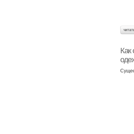
читат
Как
оде
Сущес