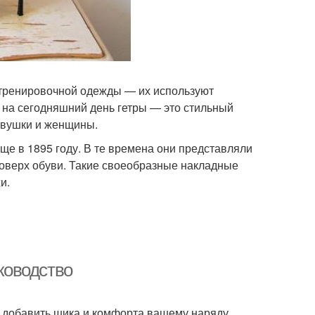
ю тренировочной одежды — их используют
дь на сегодняшний день гетры — это стильный
евушки и женщины.
ще в 1895 году. В те времена они представляли
поверх обуви. Такие своеобразные накладные
и.
уководство
 добавить шика и комфорта вашему наряду.