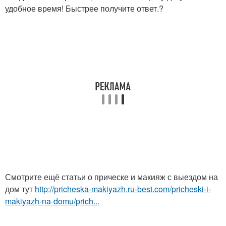
удобное время! Быстрее получите ответ.?
Смотрите ещё статьи о прическе и макияж с выездом на
дом тут
http://pricheska-makiyazh.ru-best.com/pricheski-i-
makiyazh-na-domu/prich...