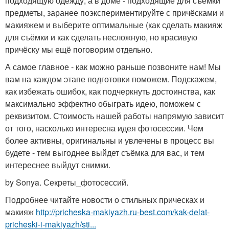
подходящую одежду, а в доме - подходящие для съёмки
предметы, заранее поэкспериментируйте с причёсками и
макияжем и выберите оптимальные (как сделать макияж
для съёмки и как сделать несложную, но красивую
причёску мы ещё поговорим отдельно.
А самое главное - как можно раньше позвоните нам! Мы
вам на каждом этапе подготовки поможем. Подскажем,
как избежать ошибок, как подчеркнуть достоинства, как
максимально эффектно обыграть идею, поможем с
реквизитом. Стоимость нашей работы напрямую зависит
от того, насколько интересна идея фотосессии. Чем
более активны, оригинальны и увлечены в процесс вы
будете - тем выгоднее выйдет съёмка для вас, и тем
интереснее выйдут снимки.
by Sonya. Секреты_фотосессий.
Подробнее читайте новости о стильных прическах и
макияж
http://pricheska-makiyazh.ru-best.com/kak-delat-
pricheski-i-makiyazh/sti...