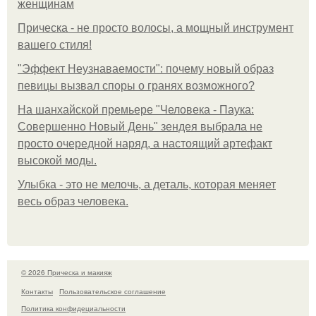
женщинам
Прическа - не просто волосы, а мощный инструмент
вашего стиля!
"Эффект Неузнаваемости": почему новый образ
певицы вызвал споры о гранях возможного?
На шанхайской премьере "Человека - Паука:
Совершенно Новый День" зендея выбрала не
просто очередной наряд, а настоящий артефакт
высокой моды.
Улыбка - это не мелочь, а деталь, которая меняет
весь образ человека.
© 2026 Прическа и макияж
Контакты
Пользовательское соглашение
Политика конфидециальности