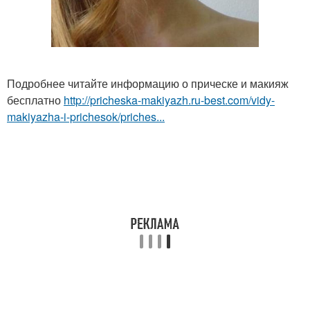
Подробнее читайте информацию о прическе и макияж
бесплатно
http://pricheska-makiyazh.ru-best.com/vidy-
makiyazha-i-prichesok/priches...