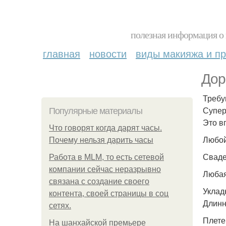
полезная информация о 
главная
новости
виды макияжа и пр
Дор
Требу
Супер
Популярные материалы
Это в
Что говорят когда дарят часы.
Любой
Почему нельзя дарить часы
Сваде
Работа в MLM, то есть сетевой
компании сейчас неразрывно
Любая
связана с создание своего
Укладк
контента, своей страницы в соц
Длинн
сетях.
Плетен
На шанхайской премьере