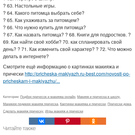
? 63. Настольные игры.
? 64. Какого питомца выбрать себе?
? 65. Как ухаживать за питомцем?
? 66. Что нужно купить для питомца?
? 67. Как назвать питомца? ? 68. Книги для подростков. ?
69. Как найти своё хобби? 70. как спланировать свой
день? ? 71. Как изменить свой характер? ? 72. Что можно
делать в интернете?
Смотрите ещё информацию о картинках макияжа и
прически
http://pricheska-makiyazh.ru-best.com/novosti-po-
pricheskam-i-makiyazhu/...
Категории:
Подбор причесок и макияжа онлайн
,
Макияж и прическа в школу
,
Маникюр педикюр макияж прическа
,
Картинки макияжа и прически
,
Прически дома
,
Сделать макияж прическу
,
Игры макияж и прически
Читайте также