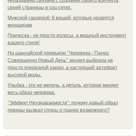
неразрывно связана с создание своего контента,
своей страницы в соц сетях.
Мужской гардероб: 6 вещей, которые нравятся
женщинам
Прическа - не просто волосы, а мощный инструмент
вашего стиля!
На шанхайской премьере "Человека - Паука:
Совершенно Новый День" зендея выбрала не
просто очередной наряд, а настоящий артефакт
высокой моды.
Улыбка - это не мелочь, а деталь, которая меняет
весь образ человека.
"Эффект Неузнаваемости": почему новый образ
певицы вызвал споры о гранях возможного?