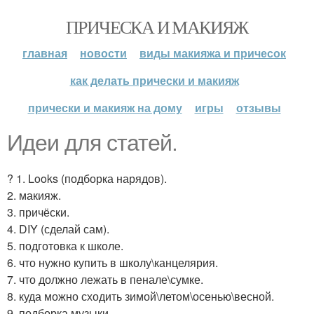
ПРИЧЕСКА И МАКИЯЖ
главная
новости
виды макияжа и причесок
как делать прически и макияж
прически и макияж на дому
игры
отзывы
Идеи для статей.
? 1. Looks (подборка нарядов).
2. макияж.
3. причёски.
4. DIY (сделай сам).
5. подготовка к школе.
6. что нужно купить в школу\канцелярия.
7. что должно лежать в пенале\сумке.
8. куда можно сходить зимой\летом\осенью\весной.
9. подборка музыки.