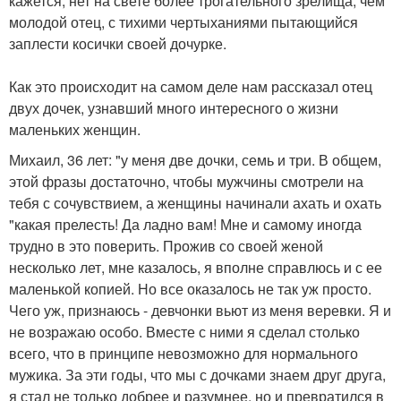
кажется, нет на свете более трогательного зрелища, чем
молодой отец, с тихими чертыханиями пытающийся
заплести косички своей дочурке.
Как это происходит на самом деле нам рассказал отец
двух дочек, узнавший много интересного о жизни
маленьких женщин.
Михаил, 36 лет: "у меня две дочки, семь и три. В общем,
этой фразы достаточно, чтобы мужчины смотрели на
тебя с сочувствием, а женщины начинали ахать и охать
"какая прелесть! Да ладно вам! Мне и самому иногда
трудно в это поверить. Прожив со своей женой
несколько лет, мне казалось, я вполне справлюсь и с ее
маленькой копией. Но все оказалось не так уж просто.
Чего уж, признаюсь - девчонки вьют из меня веревки. Я и
не возражаю особо. Вместе с ними я сделал столько
всего, что в принципе невозможно для нормального
мужика. За эти годы, что мы с дочками знаем друг друга,
я стал не только добрее и разумнее, но и превратился в