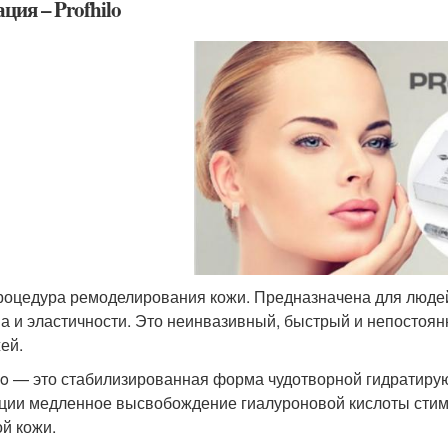
ция – Profhilo
роцедура ремоделирования кожи. Предназначена для людей
а и эластичности. Это неинвазивный, быстрый и непостоя
ей.
ilo — это стабилизированная форма чудотворной гидратир
ции медленное высвобождение гиалуроновой кислоты стиму
ой кожи.