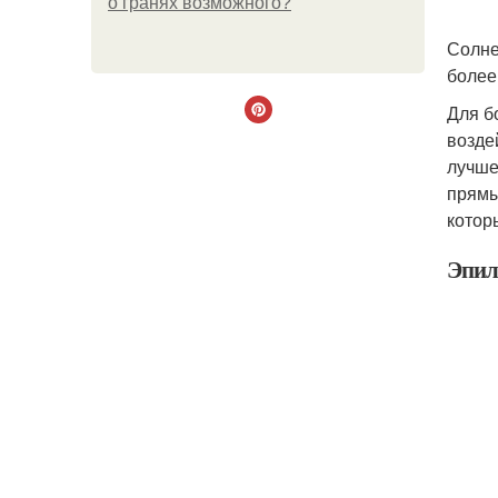
о гранях возможного?
Солне
более
Для б
возде
лучше
прямы
котор
Эпил