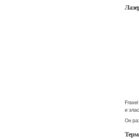
Лазе
Fraxe
и эла
Он ра
Терм