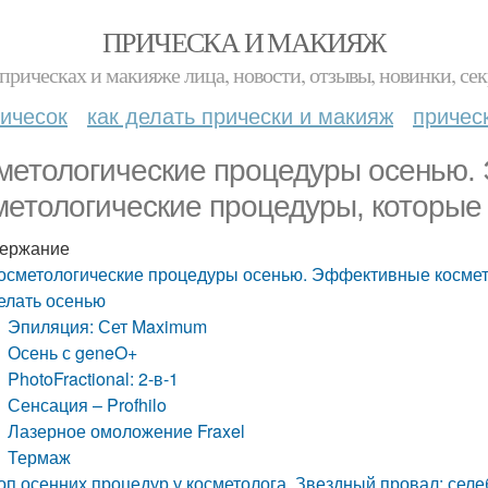
ПРИЧЕСКА И МАКИЯЖ
прическах и макияже лица, новости, отзывы, новинки, сек
ичесок
как делать прически и макияж
причес
метологические процедуры осенью
метологические процедуры, которые
ержание
осметологические процедуры осенью. Эффективные космет
елать осенью
Эпиляция: Сет Maximum
Осень с geneO+
PhotoFractional: 2-в-1
Сенсация – Profhilo
Лазерное омоложение Fraxel
Термаж
оп осенних процедур у косметолога. Звездный провал: сел