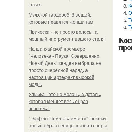
сетях.
К
О
Мужской гардероб: 6 вещей,
Т
которые нравятся женщинам
Т
Прическа - не просто волосы, а
Кос
мощный инструмент вашего стиля!
про
На шанхайской премьере
"Человека - Паука: Совершенно
Новый День" зендея выбрала не
просто очередной наряд, а
настоящий артефакт высокой
моды.
Улыбка - это не мелочь, а деталь,
которая меняет весь образ
человека.
"Эффект Неузнаваемости": почему
новый образ певицы вызвал споры