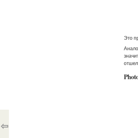
Это п
Анало
значи
отшел
Photo
⇦