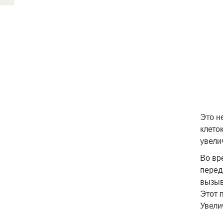
Это н
клето
увели
Во вр
перед
вызыв
Этот 
Увели