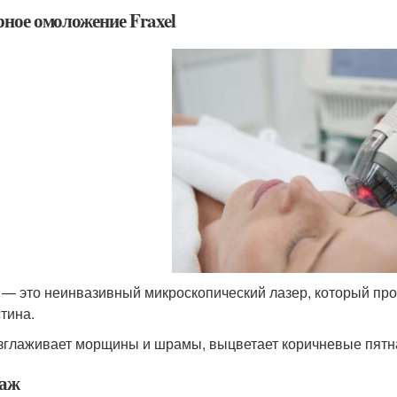
рное омоложение Fraxel
l — это неинвазивный микроскопический лазер, который про
стина.
зглаживает морщины и шрамы, выцветает коричневые пятна 
аж