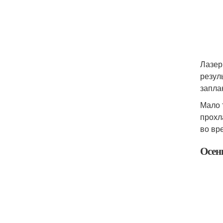
Лазер
резул
запла
Мало 
прохл
во вр
Осен