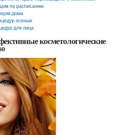
ицом по расписанию
лицом дома
роцедур осенью
цедур для лица
ффективные косметологические
ью