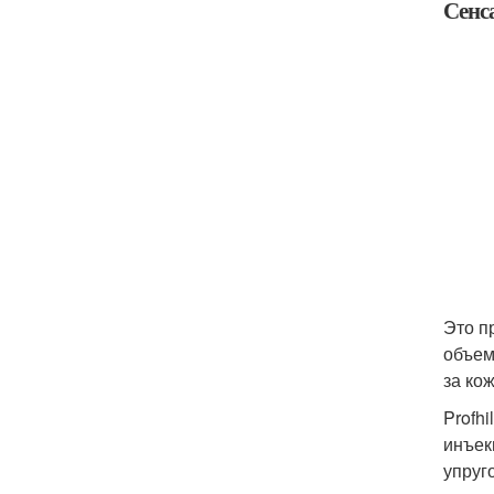
Сенса
Это п
объем
за кож
Profh
инъек
упруг