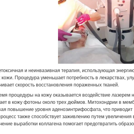
етоксичная и неинвазивная терапия, использующая энергию
к кожи. Процедура уменьшает потребность в лекарствах, ул
чивает скорость восстановления пораженных тканей.
емя процедуры на кожу оказывается воздействие лазерем 
ает в кожу фотоны около трех дюймов. Митохондрии в мем
ая повышение уровня аденозинтрифосфата, что приводит к
процесс также способствует заживлению путем увеличения в
чение выработки коллагена помогает предотвратить образо