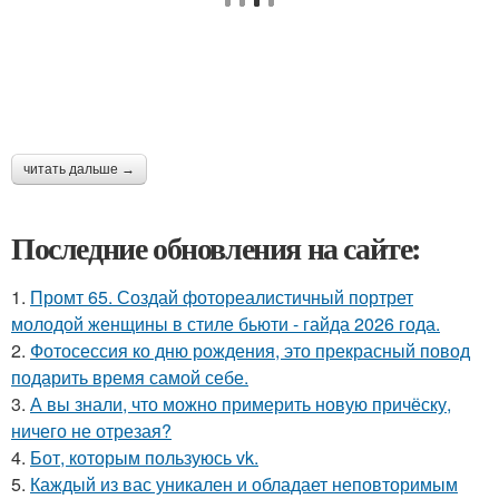
читать дальше →
Последние обновления на сайте:
1.
Промт 65. Создай фотореалистичный портрет
молодой женщины в стиле бьюти - гайда 2026 года.
2.
Фотосессия ко дню рождения, это прекрасный повод
подарить время самой себе.
3.
А вы знали, что можно примерить новую причёску,
ничего не отрезая?
4.
Бот, которым пользуюсь vk.
5.
Каждый из вас уникален и обладает неповторимым