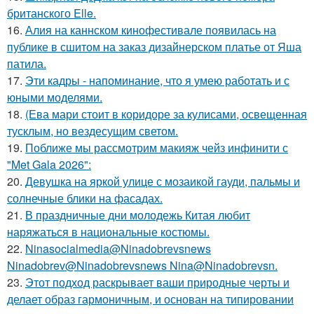
британского Elle.
16.
Алия на каннском кинофестивале появилась на
публике в сшитом на заказ дизайнерском платье от Яша
патила.
17.
Эти кадры - напоминание, что я умею работать и с
юными моделями.
18.
(Ева мари стоит в коридоре за кулисами, освещенная
тусклым, но вездесущим светом.
19.
Поближе мы рассмотрим макияж чейз инфинити с
"Met Gala 2026":
20.
Девушка на яркой улице с мозаикой гауди, пальмы и
солнечные блики на фасадах.
21.
В праздничные дни молодежь Китая любит
наряжаться в национальные костюмы.
22.
Ninasocialmedia@Ninadobrevsnews
Ninadobrev@Ninadobrevsnews Nina@Ninadobrevsn.
23.
Этот подход раскрывает ваши природные черты и
делает образ гармоничным, и основан на типировании