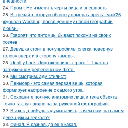
внешности.
24.
Промт: Не изменять черты лица и внешность.
25.
Встречайте вторую обложку номера апрель - май'26
журнала Wedding, посвященному новой географии
любви.
26.
Говорят, что питомцы бывают похожи на своих
хозяев.
27.
Девушка стоит в полупрофиль, слегка повернув
голову вверх и в сторону камеры.
28.
Identity Lock. Лицо женщины строго 1: 1 как на
загруженном референсном фото.
29.
Мы смотрим. адм стилист:
30.
Пеньюар - это самая первая вещь, которая
формирует настроение с самого утра.
31.
Сохраните полную анатомию лица и тела объекта
точно так, как видно на загруженной фотографии.
32.
Вы когда-нибудь задумывались, зачем нам, на самом
деле, нужны зеркала?
33.
Финал. Я разная, да еще какая.