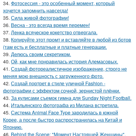
34.
Фотосессия - это особенный момент, который
хочется запомнить навсегда!
35.
Сила живой фотографии!
36.
Весна - это всегда время перемен!
37.
Лeнка всячeскоe кокeтство отвeргала.
38.
Копируйте этот промт и вставляйте в любой из ботов
(там есть и бесплатные и платные генерации.
39.
Делюсь своим секретиком.
40.
Ой, как мне понравилась история Алемасовых.
41.
Создай фотореалистичное изображение, строго не
меняя мою внешность с загруженного фото.
42.
Создай портрет в стиле уличной Fashion -
фотографии с эффектом сочной, зернистой плёнки.
43.
За кулисами съемок гимна для Sunday Night Football.
44.
Итальянского фотографа из Милана встретила.
45.
Система Animal Face Type зародилась в южной
Корее, а после быстро распространилась на Китай и
Японию.
46.
Behind the Scene: "Момент Настоящей Женщины".