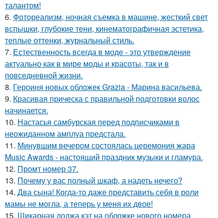
талантом!
6.
Фотореализм, ночная съемка в машине, жесткий свет
вспышки, глубокие тени, кинематографичная эстетика,
теплые оттенки, журнальный стиль.
7.
Естественность всегда в моде - это утверждение
актуально как в мире моды и красоты, так и в
повседневной жизни.
8.
Героиня новых обложек Grazia - Марина васильева.
9.
Красивая прическа с правильной подготовки волос
начинается.
10.
Настасья самбурская перед подписчиками в
неожиданном амплуа предстала.
11.
Минувшим вечером состоялась церемония жара
Music Awards - настоящий праздник музыки и гламура.
12.
Промт номер 37.
13.
Почему у вас полный шкаф, а надеть нечего?
14.
Два сына! Когда-то даже представить себя в роли
мамы не могла, а теперь у меня их двое!
15.
Шикарная доджа кэт на обложке нового номера