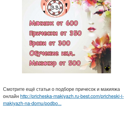
Смотрите ещё статьи о подборе причесок и макияжа
онлайн
http://pricheska-makiyazh.ru-best.com/pricheski-i-
makiyazh-na-domu/podbo...