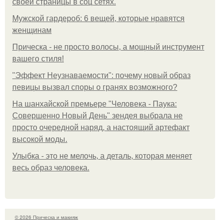
своей страницы в соц сетях.
Мужской гардероб: 6 вещей, которые нравятся
женщинам
Прическа - не просто волосы, а мощный инструмент
вашего стиля!
"Эффект Неузнаваемости": почему новый образ
певицы вызвал споры о гранях возможного?
На шанхайской премьере "Человека - Паука:
Совершенно Новый День" зендея выбрала не
просто очередной наряд, а настоящий артефакт
высокой моды.
Улыбка - это не мелочь, а деталь, которая меняет
весь образ человека.
© 2026 Прическа и макияж