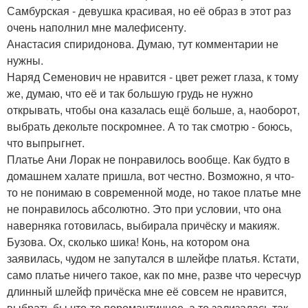
Самбурская - девушка красивая, но её образ в этот раз
очень наполнил мне малефисенту.
Анастасия спиридонова. Думаю, тут комментарии не
нужны.
Наряд Семенович не нравится - цвет режет глаза, к тому
же, думаю, что её и так большую грудь не нужно
открывать, чтобы она казалась ещё больше, а, наоборот,
выбрать декольте поскромнее. А то так смотрю - боюсь,
что выпрыгнет.
Платье Ани Лорак не понравилось вообще. Как будто в
домашнем халате пришла, вот честно. Возможно, я что-
то не понимаю в современной моде, но такое платье мне
не понравилось абсолютно. Это при условии, что она
наверняка готовилась, выбирала причёску и макияж.
Бузова. Ох, сколько шика! Конь, на котором она
заявилась, чудом не запутался в шлейфе платья. Кстати,
само платье ничего такое, как по мне, разве что чересчур
длинный шлейф причёска мне её совсем не нравится,
выбрать бы что-то поромантичнее, а то зализалась так.