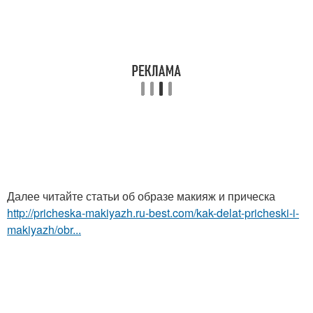
Далее читайте статьи об образе макияж и прическа
http://pricheska-makiyazh.ru-best.com/kak-delat-pricheski-i-
makiyazh/obr...