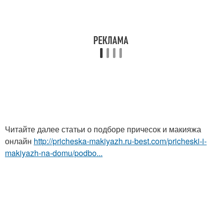
Читайте далее статьи о подборе причесок и макияжа
онлайн
http://pricheska-makiyazh.ru-best.com/pricheski-i-
makiyazh-na-domu/podbo...