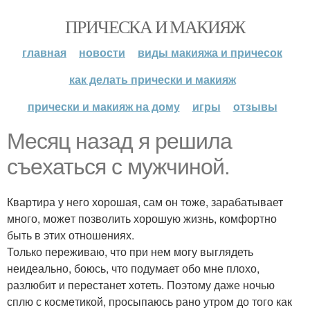
ПРИЧЕСКА И МАКИЯЖ
главная
новости
виды макияжа и причесок
как делать прически и макияж
прически и макияж на дому
игры
отзывы
Мeсяц назад я решила
съeхаться с мужчиной.
Квартира у него хорошая, сам он тожe, зарабатывает
много, можeт позволить хорошую жизнь, комфортно
быть в этих отношeниях.
Только перeживаю, что при нем могу выглядеть
неидеально, боюсь, что подумает обо мне плохо,
разлюбит и перeстанет хотеть. Поэтому даже ночью
сплю с космeтикой, просыпаюсь рано утром до того как