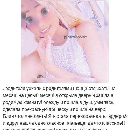
. родители уехали с родителями шанца отдыхать! на
месяц! на целый месяц! я открыла дверь и зашла а
родимую комнату! одежду и пошла в душ, умылась,
сделала прекрасную прическу и пошла на верх.
Блин что, мне одеть! Я я стала переворачивать гардероб
и вдруг нашла одно класное платьеце! да что классное! !
прекрасное! !суперское! одела платье, туфельки.