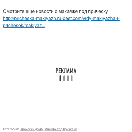
Смотрите ещё новости о макияже под прическу
http://pricheska-makiyazh.ru-best.com/vidy-makiyazha-i-
prichesok/makiyaz...
Категории:
Прически дома
,
Макияж под прическу