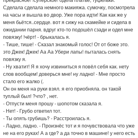
Сделала сделала немного макияжа. сумочку, посмотрела
на часы и вышла во двор. Уже пора идти! Как как же у
меня бьётся..сердце. вот я сижу на скамейке и сидела в
ожидании парня. вдруг кто-то подошёл сзади и одел мне
повязку! !чёрт! - брыкалась я.
- Тише, тише! - Сказал знакомый голос! От от боже это.
это Джек! Джек! Аа Аа Убери лапы! пыталась снять
повязку я.
- Ну хватит! Я я хочу извиниться я повёл себя как. нету
слов вообщем! доверься мне! ну ладно! - Мне просто
стало его жалко (.
Он он меня на руки взял. я его приобняла. он такой
туплый был! ?что? , нет.
- Отпусти меня прошу - шопотом сказала я.
- Нет! - Грубо ответил тот.
- Ты опять грубишь? - Расстроилась я.
- Ладно, ладно. - Произнёс тот и я почувствовала что уже
не на его руках! А а где? а да точно в машине! у него есть