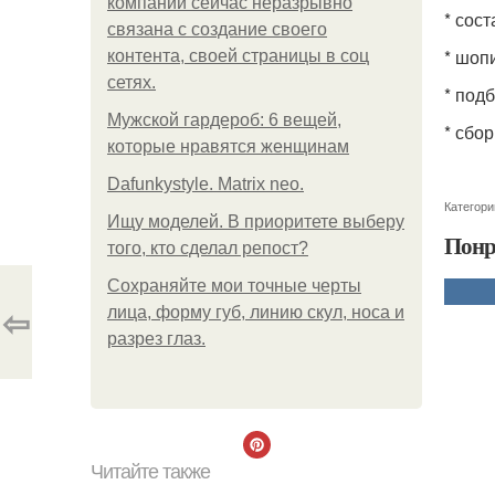
компании сейчас неразрывно
* сост
связана с создание своего
* шоп
контента, своей страницы в соц
сетях.
* под
Мужской гардероб: 6 вещей,
* сбо
которые нравятся женщинам
Dafunkystyle. Matrix neo.
Категори
Ищу моделей. В приоритете выберу
Понр
того, кто сделал репост?
Сохраняйте мои точные черты
⇦
лица, форму губ, линию скул, носа и
разрез глаз.
Читайте также