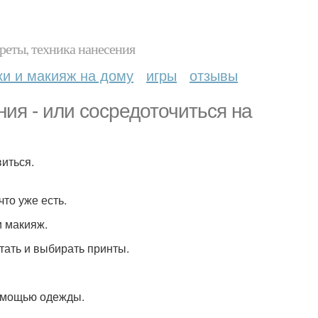
реты, техника нанесения
ки и макияж на дому
игры
отзывы
ия - или сосредоточиться на
виться.
то уже есть.
и макияж.
етать и выбирать принты.
помощью одежды.