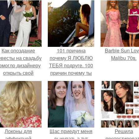
Как опоздание
101 причина
Barbie Sun Lov
евесты на свадьбу
почему Я ЛЮБЛЮ
Malibu 70s.
омогло дизайнеру
ТЕБЯ подруге. 100
открыть свой
причин почему ты
бренд.
моя лучшая
подруга.
Локоны для
Щас приедут меня
Решила
эффектной
выкупать а тут
протестирова