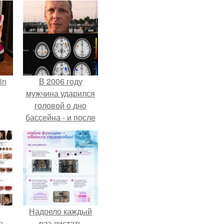
in
В 2006 году
мужчина ударился
головой о дно
бассейна - и после
этого его жизнь
изменилась самым
странным образом.
Надоело каждый
ть
раз листать