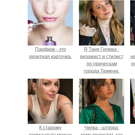
Парфюм - это
Я Таня Гилева -
визитная карточка.
визажист и стилист
н
по прическам
п
города Тюмени.
К старому
Челка - шторка:
перманенту можно
кому подходит, как