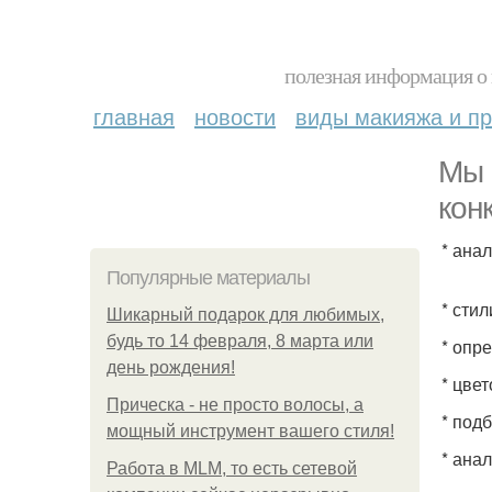
полезная информация о 
главная
новости
виды макияжа и пр
Мы 
кон
* анал
Популярные материалы
* сти
Шикарный подарок для любимых,
будь то 14 февраля, 8 марта или
* опр
день рождения!
* цве
Прическа - не просто волосы, а
* под
мощный инструмент вашего стиля!
* ана
Работа в MLM, то есть сетевой