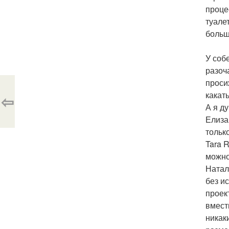
проце
туале
больш
У соб
разоч
проси
какат
⇦
А я ду
Елиза
тольк
Tara 
можно
Натал
без и
проек
вмест
никак