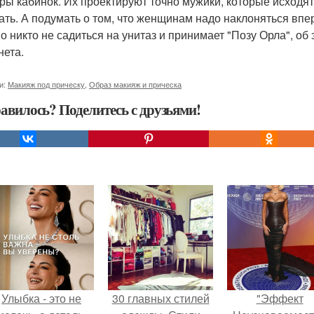
ры кабинок. Их проектируют точно мужики, которые исходят 
ать. А подумать о том, что женщинам надо наклоняться впе
о никто не садиться на унитаз и принимает "Позу Орла", об 
нета.
и:
Макияж под прическу
,
Образ макияж и прическа
авилось? Поделитесь с друзьями!
Улыбка - это не
30 главных стилей
"Эффект