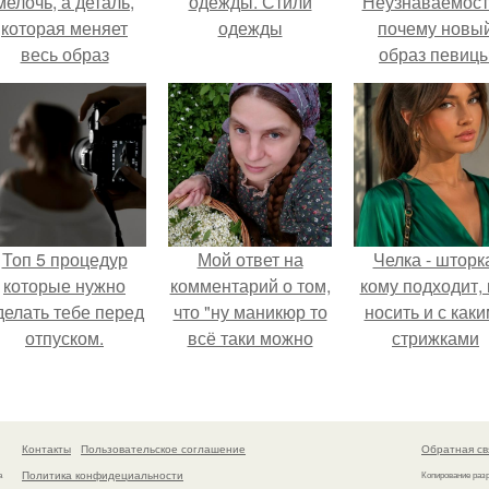
мелочь, а деталь,
одежды. Стили
Неузнаваемост
которая меняет
одежды
почему новы
весь образ
образ певиц
человека.
вызвал споры
гранях
возможного?
Топ 5 процедур
Мой ответ на
Челка - шторк
которые нужно
комментарий о том,
кому подходит, 
делать тебе перед
что "ну маникюр то
носить и с как
отпуском.
всё таки можно
стрижками
было бы сделать.
сочетать.
Контакты
Пользовательское соглашение
Обратная св
Политика конфидециальности
а
Копирование раз