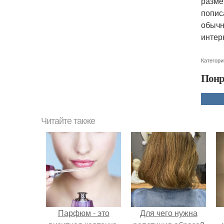
разме
попис
обычн
интер
Категори
Понр
Читайте также
Парфюм - это
Для чего нужна