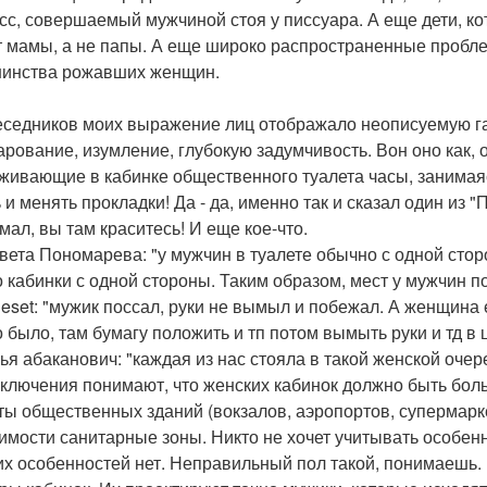
сс, совершаемый мужчиной стоя у писсуара. А еще дети, к
т мамы, а не папы. А еще широко распространенные пробле
инства рожавших женщин.
еседников моих выражение лиц отображало неописуемую гам
арование, изумление, глубокую задумчивость. Вон оно как
живающие в кабинке общественного туалета часы, занимаясь
ь и менять прокладки! Да - да, именно так и сказал один из
мал, вы там краситесь! И еще кое-что.
вета Пономарева: "у мужчин в туалете обычно с одной стор
о кабинки с одной стороны. Таким образом, мест у мужчин п
Reset: "мужик поссал, руки не вымыл и побежал. А женщина 
 было, там бумагу положить и тп потом вымыть руки и тд в
ья абаканович: "каждая из нас стояла в такой женской очер
сключения понимают, что женских кабинок должно быть боль
ты общественных зданий (вокзалов, аэропортов, супермарке
имости санитарные зоны. Никто не хочет учитывать особенн
их особенностей нет. Неправильный пол такой, понимаешь. 