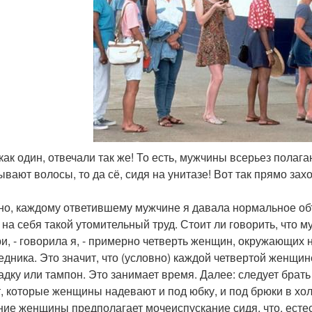
, как один, отвечали так же! То есть, мужчины всерьез пола
ывают волосы, то да сё, сидя на унитазе! Вот так прямо зах
но, каждому ответившему мужчине я давала нормальное объ
 на себя такой утомительный труд. Стоит ли говорить, что
и, - говорила я, - примерно четверть женщин, окружающих н
едника. Это значит, что (условно) каждой четвертой женщин
адку или тампон. Это занимает время. Далее: следует брать
т, которые женщины надевают и под юбку, и под брюки в хо
ние женщины предполагает мочеиспускание сидя, что, естес