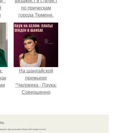
и":
визажист и стилист
й
по прическам
ы
города Тюмени.
 о
а:
На шанхайской
как
премьере
ими
"Человека - Паука:
Совершенно
Новый День"
зендея выбрала не
просто очередной
наряд, а настоящий
язь
артефакт высокой
решено при указании обратной гиперссылки.