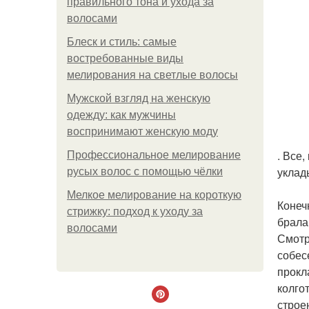
правильного тона и ухода за
волосами
Блеск и стиль: самые
востребованные виды
мелирования на светлые волосы
Мужской взгляд на женскую
одежду: как мужчины
воспринимают женскую моду
. Все
Профессиональное мелирование
уклад
русых волос с помощью чёлки
Мелкое мелирование на короткую
Конеч
стрижку: подход к уходу за
брала
волосами
Смотр
собес
прокл
колго
строе