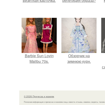
визитная карточка.
репетиция образа?
Barbie Sun Lovin
Обзорчик на
Malibu 70s.
зимнюю курн.
с
© 2026 Прическа и макияж
Полезная информация о прическах и макияже лица, новости, отзывы, новинки, секреты, техник