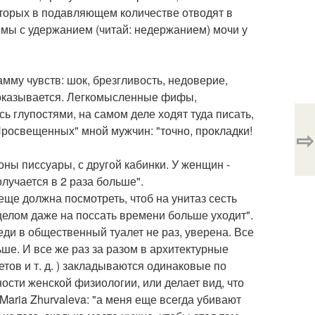
оторых в подавляющем количестве отводят в
мы с удержанием (читай: недержанием) мочи у
му чувств: шок, брезгливость, недоверие,
, оказывается. Легкомысленные фифы,
 глупостями, на самом деле ходят туда писать,
 "Просвещенных" мной мужчин: "точно, прокладки!
⇨
оны писсуары, с другой кабинки. У женщин -
олучается в 2 раза больше".
еще должна посмотреть, чтоб на унитаз сесть
 целом даже на поссать времени больше уходит".
еди в общественный туалет не раз, уверена. Все
ше. И все же раз за разом в архитектурные
тов и т. д. ) закладываются одинаковые по
ости женской физиологии, или делает вид, что
Maria Zhurvaleva: "а меня еще всегда убивают