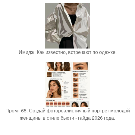
Имидж: Как известно, встречают по одежке.
Промт 65. Создай фотореалистичный портрет молодой
женщины в стиле бьюти - гайда 2026 года.