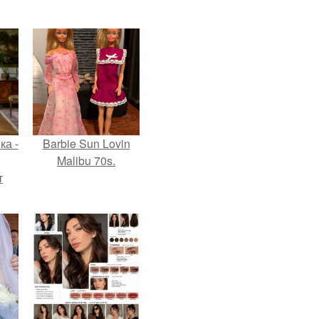
ка -
Barbie Sun Lovin
Malibu 70s.
т
о и
бои