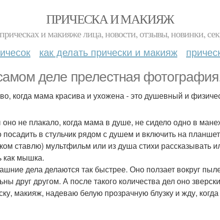
ПРИЧЕСКА И МАКИЯЖ
прическах и макияже лица, новости, отзывы, новинки, сек
ичесок
как делать прически и макияж
причес
самом деле прелестная фотография
во, когда мама красива и ухожена - это душевный и физичес
 оно не плакало, когда мама в душе, не сидело одно в мане
 посадить в стульчик рядом с душем и включить на планшет
ком ставлю) мультфильм или из душа стихи рассказывать или
ь как мышка.
ашние дела делаются так быстрее. Оно ползает вокруг пыле
ьны друг другом. А после такого количества дел оно зверски
ску, макияж, надеваю белую прозрачную блузку и жду, когда