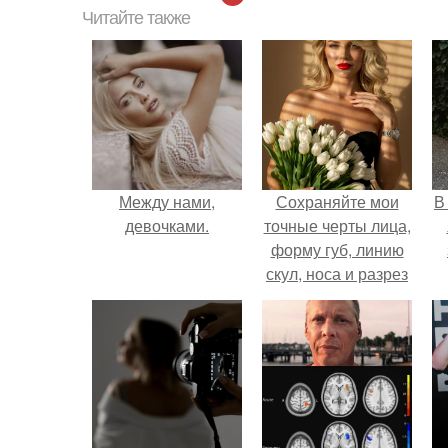
Читайте также
Между нами,
Сохраняйте мои
В
девочками.
точные черты лица,
форму губ, линию
скул, носа и разрез
глаз.