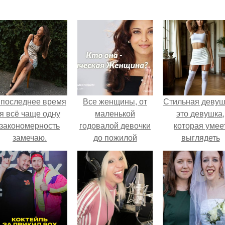
 последнее время
Все женщины, от
Стильная девуш
я всё чаще одну
маленькой
это девушка,
закономерность
годовалой девочки
которая умее
замечаю.
до пожилой
выглядеть
женщины, носят в
привлекательн
волосах живые
элегантно в лю
цветы, гирлянды
ситуации.
жасмина, розы или
орхидеи ….