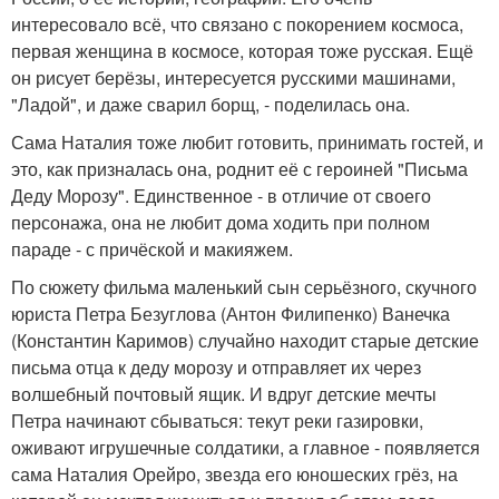
интересовало всё, что связано с покорением космоса,
первая женщина в космосе, которая тоже русская. Ещё
он рисует берёзы, интересуется русскими машинами,
"Ладой", и даже сварил борщ, - поделилась она.
Сама Наталия тоже любит готовить, принимать гостей, и
это, как призналась она, роднит её с героиней "Письма
Деду Морозу". Единственное - в отличие от своего
персонажа, она не любит дома ходить при полном
параде - с причёской и макияжем.
По сюжету фильма маленький сын серьёзного, скучного
юриста Петра Безуглова (Антон Филипенко) Ванечка
(Константин Каримов) случайно находит старые детские
письма отца к деду морозу и отправляет их через
волшебный почтовый ящик. И вдруг детские мечты
Петра начинают сбываться: текут реки газировки,
оживают игрушечные солдатики, а главное - появляется
сама Наталия Орейро, звезда его юношеских грёз, на