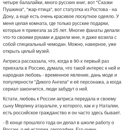
четыре балалайки, много русских книг, вот "Сказки
Пушкина", "жар-птица", вот статуэтка из Ростова - на
Дону, а ещё есть очень красивое лоскутное одеяло. У
меня целая комната, где только русские подарки,
которые я привезла за 25 лет. Многие фанаты делали
что-то своими руками и дарили мне, я даже возила с
собой специальный чемодан. Можно, наверное, уже
открыть целый музей.
Актриса рассказала, что, когда в 90-х первый раз
приехала в Россию, думала, что такой интерес к ней и
народная любовь - временное явление, дань моде и
популярности "Дикого Ангела" и её персонажа, а когда
сериал закончится, люди забудут о ней.
Кстати, любовь к России актриса передала и своему
сыну Мерлину атауальпе, у которого, как и у Наталии,
есть российское гражданство и он часто здесь бывает.
- В конце прошлого года он делал в школе работу о
России, о её истории, географии. Его очень