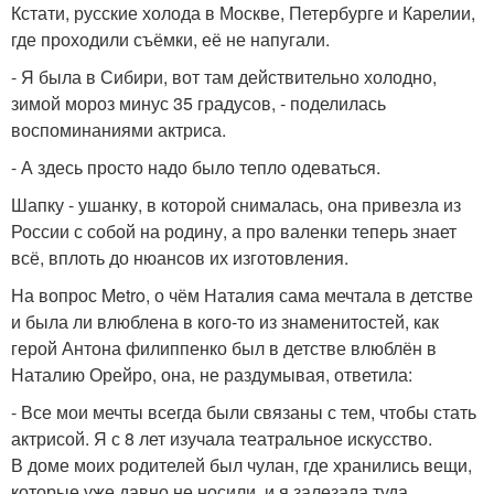
Кстати, русские холода в Москве, Петербурге и Карелии,
где проходили съёмки, её не напугали.
- Я была в Сибири, вот там действительно холодно,
зимой мороз минус 35 градусов, - поделилась
воспоминаниями актриса.
- А здесь просто надо было тепло одеваться.
Шапку - ушанку, в которой снималась, она привезла из
России с собой на родину, а про валенки теперь знает
всё, вплоть до нюансов их изготовления.
На вопрос Metro, о чём Наталия сама мечтала в детстве
и была ли влюблена в кого-то из знаменитостей, как
герой Антона филиппенко был в детстве влюблён в
Наталию Орейро, она, не раздумывая, ответила:
- Все мои мечты всегда были связаны с тем, чтобы стать
актрисой. Я с 8 лет изучала театральное искусство.
В доме моих родителей был чулан, где хранились вещи,
которые уже давно не носили, и я залезала туда,