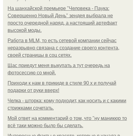
На шанхайской премьере "Человека - Паука:
Совершенно Новый День" зендея выбрала не
просто очередной наряд, а настоящий артефакт
высокой моды.
Работа в MLM, то есть сетевой компании сейчас
неразрывно связана с создание своего контента,
своей страницы в соц сетях.
Щас приедут меня выкупать а тут очередь на
фотосессию со мной.
Приходи к нам в прикиде в стиле 90 х и получай
подарки от руки вверх!
Челка - шторка: кому подходит, как носить и с какими
стрижками сочетать.
Мой ответ на комментарий о том, что "ну маникюр то
всё таки можно было бы сделать.
Интересные факты о красоте, которые я узнала в