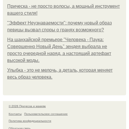
Прическа - не просто волосы, а мощный инструмент
вашего стиля!
"Эффект Неузнаваемости": почему новый образ
певицы вызвал споры о гранях возможного?
На шанхайской премьере "Человека - Паука:
Совершенно Новый День" зендея выбрала не
просто очередной наряд, а настоящий артефакт
высокой моды.
Улыбка - это не мелочь, а деталь, которая меняет
весь образ человека.
© 2026 Прическа и макияж
Контакты
Пользовательское соглашение
Политика конфидециальности
Обратная связь