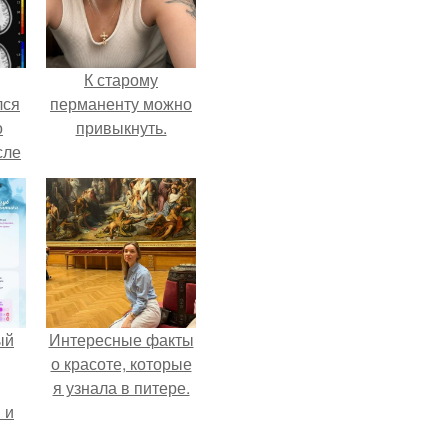
К старому
лся
перманенту можно
о
привыкнуть.
сле
нь
мым
ом.
ый
Интересные факты
о красоте, которые
я узнала в питере.
 и
ть