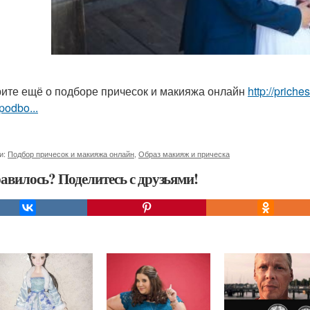
ите ещё о подборе причесок и макияжа онлайн
http://prich
podbo...
и:
Подбор причесок и макияжа онлайн
,
Образ макияж и прическа
авилось? Поделитесь с друзьями!