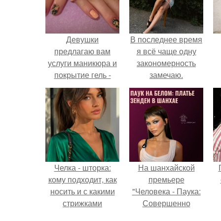
Девушки
В последнее время
предлагаю вам
я всё чаще одну
услуги маникюра и
закономерность
покрытие гель -
замечаю.
лаком?
Челка - шторка:
На шанхайской
кому подходит, как
премьере
носить и с какими
"Человека - Паука:
стрижками
Совершенно
сочетать.
Новый День"