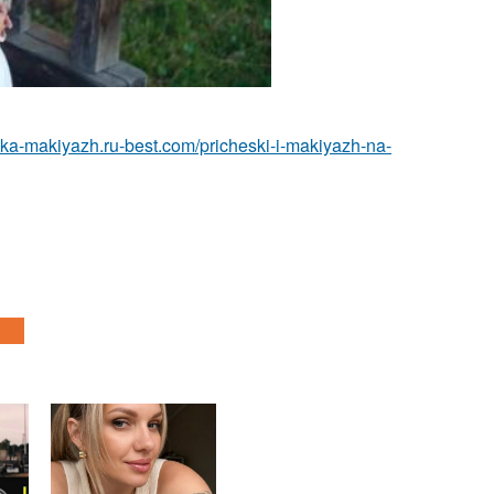
eska-makiyazh.ru-best.com/pricheski-i-makiyazh-na-