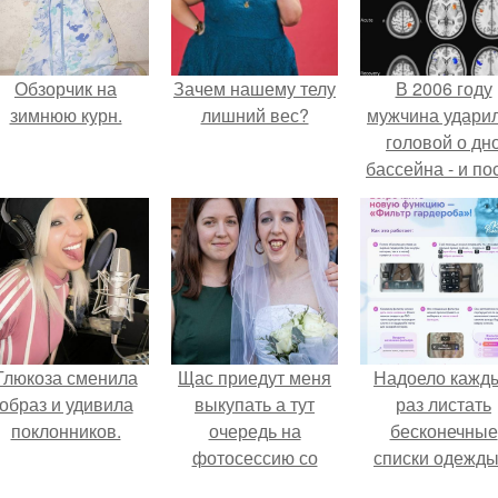
Обзорчик на
Зачем нашему телу
В 2006 году
зимнюю курн.
лишний вес?
мужчина удари
головой о дн
бассейна - и по
этого его жиз
изменилась са
странным образ
Глюкоза сменила
Щас приедут меня
Надоело кажд
образ и удивила
выкупать а тут
раз листать
поклонников.
очередь на
бесконечные
фотосессию со
списки одежды
мной.
заново собира