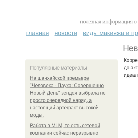
полезная информация о 
главная
новости
виды макияжа и пр
Нев
Корре
до ак
Популярные материалы
идеал
На шанхайской премьере
"Человека - Паука: Совершенно
Новый День" зендея выбрала не
просто очередной наряд, а
настоящий артефакт высокой
моды.
Работа в MLM, то есть сетевой
компании сейчас неразрывно