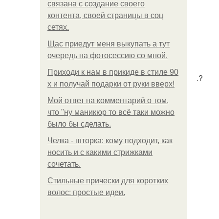
связана с создание своего
контента, своей страницы в соц
сетях.
Щас приедут меня выкупать а тут
очередь на фотосессию со мной.
Приходи к нам в прикиде в стиле 90
.?
х и получай подарки от руки вверх!
Мой ответ на комментарий о том,
что "ну маникюр то всё таки можно
было бы сделать.
Челка - шторка: кому подходит, как
носить и с какими стрижками
сочетать.
Стильные прически для коротких
волос: простые идеи.