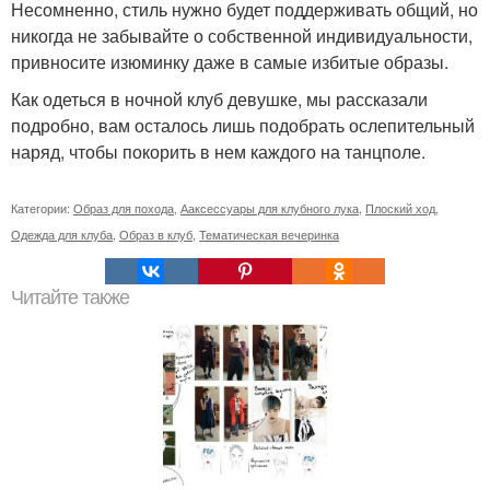
Несомненно, стиль нужно будет поддерживать общий, но
никогда не забывайте о собственной индивидуальности,
привносите изюминку даже в самые избитые образы.
Как одеться в ночной клуб девушке, мы рассказали
подробно, вам осталось лишь подобрать ослепительный
наряд, чтобы покорить в нем каждого на танцполе.
Категории:
Образ для похода
,
Ааксессуары для клубного лука
,
Плоский ход
,
Одежда для клуба
,
Образ в клуб
,
Тематическая вечеринка
Читайте также