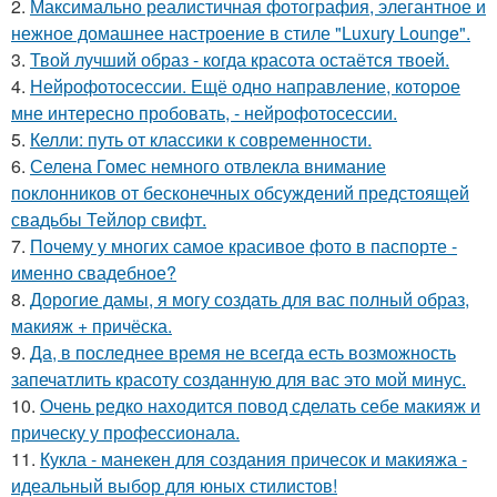
2.
Максимально реалистичная фотография, элегантное и
нежное домашнее настроение в стиле "Luxury Lounge".
3.
Твой лучший образ - когда красота остаётся твоей.
4.
Нейрофотосессии. Ещё одно направление, которое
мне интересно пробовать, - нейрофотосессии.
5.
Келли: путь от классики к современности.
6.
Селена Гомес немного отвлекла внимание
поклонников от бесконечных обсуждений предстоящей
свадьбы Тейлор свифт.
7.
Почему у многих самое красивое фото в паспорте -
именно свадебное?
8.
Дорогие дамы, я могу создать для вас полный образ,
макияж + причёска.
9.
Да, в последнее время не всегда есть возможность
запечатлить красоту созданную для вас это мой минус.
10.
Очень редко находится повод сделать себе макияж и
прическу у профессионала.
11.
Кукла - манекен для создания причесок и макияжа -
идеальный выбор для юных стилистов!