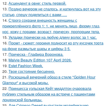
12.
Асцендент в овне: стиль первой.
13.
Поздно вечером не спалось, и наткнулась вот на эту
статью, спешу поделиться с вами ….
14.
Строго сохрани внешность женщины с
прикреплённого фото 1: 1. не менять лицо, форму глаз,
нос, кожу с порами, возраст, прическу, пропорции тела.
15.
Укладки /прически на любую длину волос за 1 час.
16.
Промт - сюжет: героиня подносит ко рту кусочек торта
на фоне размытые шары и цифры 3 5.
17.
Прическа - Глафира Воронова.
18.
Malvie Beauty Edition 107 April 2026.
19.
Estet Fashion Week.
20.
Твое состояние бесценно.
21.
Роскошный вечерний образ в стиле "Golden Hour
Glamour" и высокой моды.
22.
Принцесса уэльская Кейт миддлтон очаровала
публику стильным образом на встрече с пациентами
лондонской больницы.
23.
Для Crimson Desert выпустили модификацию,