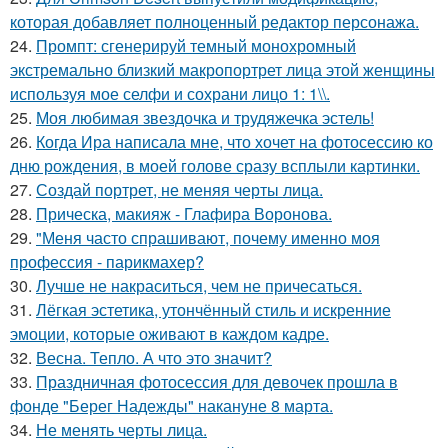
которая добавляет полноценный редактор персонажа.
24.
Промпт: сгенерируй темный монохромный
экстремально близкий макропортрет лица этой женщины
используя мое селфи и сохрани лицо 1: 1\\.
25.
Моя любимая звездочка и трудяжечка эстель!
26.
Когда Ира написала мне, что хочет на фотосессию ко
дню рождения, в моей голове сразу всплыли картинки.
27.
Создай портрет, не меняя черты лица.
28.
Прическа, макияж - Глафира Воронова.
29.
"Меня часто спрашивают, почему именно моя
профессия - парикмахер?
30.
Лучше не накраситься, чем не причесаться.
31.
Лёгкая эстетика, утончённый стиль и искренние
эмоции, которые оживают в каждом кадре.
32.
Весна. Тепло. А что это значит?
33.
Праздничная фотосессия для девочек прошла в
фонде "Берег Надежды" накануне 8 марта.
34.
Не менять черты лица.