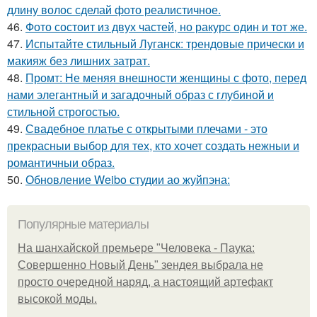
длину волос сделай фото реалистичное.
46.
Фото состоит из двух частей, но ракурс один и тот же.
47.
Испытайте стильный Луганск: трендовые прически и
макияж без лишних затрат.
48.
Промт: Не меняя внешности женщины с фото, перед
нами элегантный и загадочный образ с глубиной и
стильной строгостью.
49.
Свадебное платье с открытыми плечами - это
прекрасныи выбор для тех, кто хочет создать нежныи и
романтичныи образ.
50.
Обновление Weibo студии ао жуйпэна:
Популярные материалы
На шанхайской премьере "Человека - Паука:
Совершенно Новый День" зендея выбрала не
просто очередной наряд, а настоящий артефакт
высокой моды.