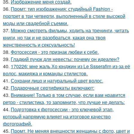
35.
Изображение меня создай.
36.
Промт: тип изображения: студийный Fashion -
портрет в три четверти, выполненный в стиле высокой
моды или свадебной съемки.
37.
Можно смотреть фильмы, ходить на тренинги, читать
книги, но так и не разобраться, какая она твоя
женственность и сексуальность!
38.
Фотосессия - это признак любви к себе.
39.
Гладкий пучок для невесты: почему он идеален?
40.
170226: мне жаль Хо юнджин из Le Ssserafim из-за её
волос, макияжа и команды стилистов.
41.
Сохрани лицо и натуральный цвет волос.
42.
Подарочные сертификаты включают:
43.
Внимание! Только в том случае, если вам нравится
ретро - стилистика, то запомните, что лучше не делать:
44.
Подготовка к фотосессии - это ключевой этап,
который напрямую влияет на итоговое качество
фотографий.
45.
Промт. Не меняя внешности женщины с фото, цвет и