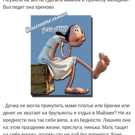
Выглядит она хреново
. Дочка не могла прикупить маме платье или брючки или
денег не хватает на брульянты и отдых в Майами? Не из
вредности она так себя вела, а из бедности. Лишняя она
на этом празднике жизни, прислуга, нянька. Мать тащит
на себе внучку, потому что не дай бог вернется Доня