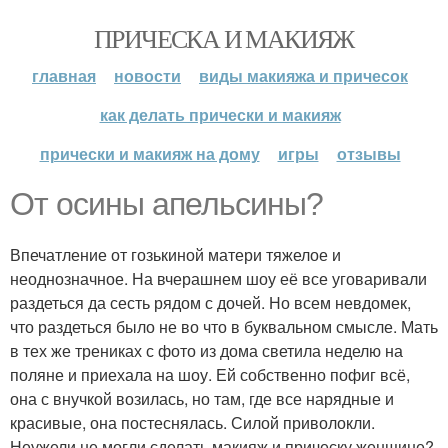
ПРИЧЕСКА И МАКИЯЖ
главная
новости
виды макияжа и причесок
как делать прически и макияж
прически и макияж на дому
игры
отзывы
От осины апельсины?
Впечатление от гозькиной матери тяжелое и
неоднозначное. На вчерашнем шоу её все уговаривали
раздеться да сесть рядом с дочей. Но всем невдомек,
что раздеться было не во что в буквальном смысле. Мать
в тех же трениках с фото из дома светила неделю на
поляне и приехала на шоу. Ей собственно пофиг всё,
она с внучкой возилась, но там, где все нарядные и
красивые, она постеснялась. Силой приволокли.
Неужели не могли сделать макияж и прическу женщине?